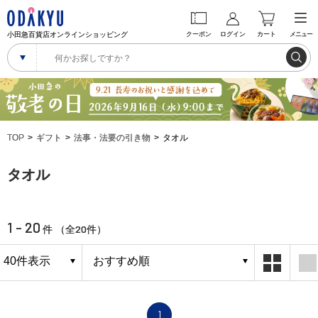
小田急百貨店オンラインショッピング
クーポン
ログイン
カート
メニュー
TOP
ギフト
法事・法要の引き物
タオル
タオル
1 - 20
20
件 （全
件）
1