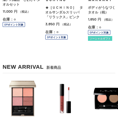
オルセット
★［ＵＣＨＩＮＯ］ タ
ボディがうなづく
11,000
円
（税込）
オルサンダルスリッパ
タオル（桃）
「リラックス」ピンク
1,650
在庫：○
円
（税込）
3,850
円
（税込）
OPポイント対象
在庫：○
在庫：○
OPポイント対象
OPポイント対象
ソーシャルギフト
NEW ARRIVAL
新着商品