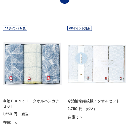
OPポイント対象
OPポイント対象
今治Ｐｕｃｃｉ タオルハンカチ
今治輪奈織紋様・タオルセット
セット
2,750
円
（税込）
1,650
円
（税込）
在庫：○
在庫：○