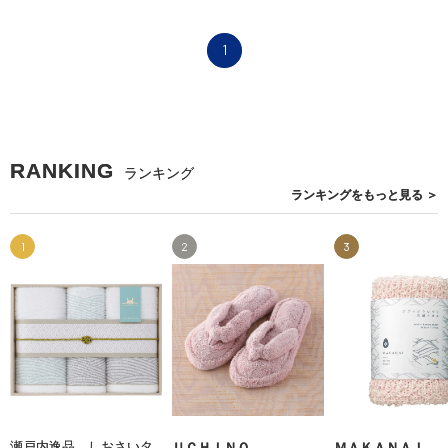
1
RANKING
ランキング
ランキングを
もっと見る
＞
1
2
3
瀬戸内逸品 しおさいタ
ＵＣＨＩＮＯ
ＭＡＫＡＮＡＩ