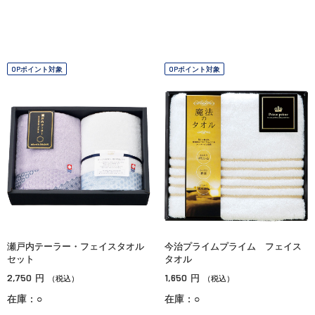
OPポイント対象
OPポイント対象
瀬戸内テーラー・フェイスタオル
今治プライムプライム フェイス
セット
タオル
2,750
1,650
円
円
（税込）
（税込）
在庫：○
在庫：○