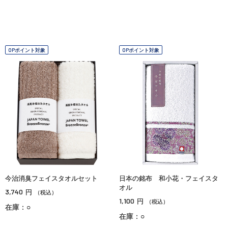
OPポイント対象
OPポイント対象
今治消臭フェイスタオルセット
日本の銘布 和小花・フェイスタ
オル
3,740
円
（税込）
1,100
円
（税込）
在庫：○
在庫：○