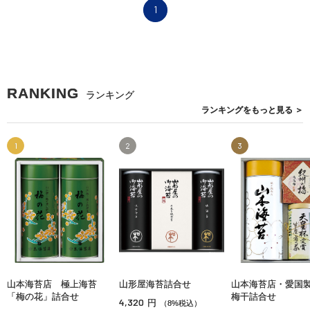
1
RANKING
ランキング
ランキングを
もっと見る
＞
1
2
3
山本海苔店 極上海苔
山形屋海苔詰合せ
山本海苔店・愛国
「梅の花」詰合せ
梅干詰合せ
4,320
円
（8%税込）