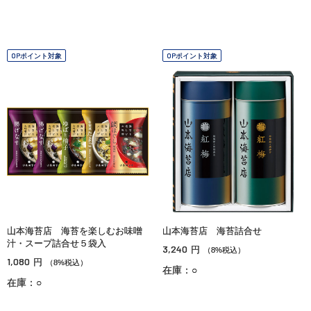
OPポイント対象
OPポイント対象
山本海苔店 海苔を楽しむお味噌
山本海苔店 海苔詰合せ
汁・スープ詰合せ５袋入
3,240
円
（8%税込）
1,080
円
（8%税込）
在庫：○
在庫：○