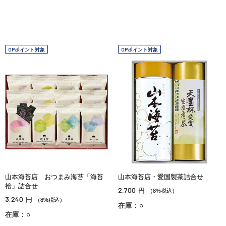
OPポイント対象
OPポイント対象
山本海苔店 おつまみ海苔「海苔
山本海苔店・愛国製茶詰合せ
袷」詰合せ
2,700
円
（8%税込）
3,240
円
（8%税込）
在庫：○
在庫：○