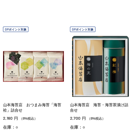
OPポイント対象
OPポイント対象
山本海苔店 おつまみ海苔「海苔
山本海苔店 海苔・海苔茶漬け詰
袷」詰合せ
合せ
2,160
2,700
円
円
（8%税込）
（8%税込）
在庫：○
在庫：○