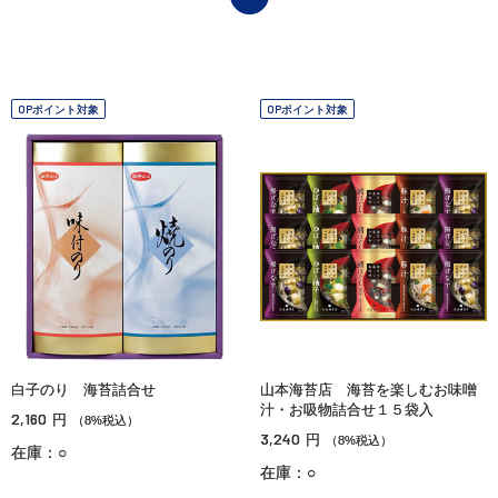
OPポイント対象
OPポイント対象
白子のり 海苔詰合せ
山本海苔店 海苔を楽しむお味噌
汁・お吸物詰合せ１５袋入
2,160
円
（8%税込）
3,240
円
（8%税込）
在庫：○
在庫：○