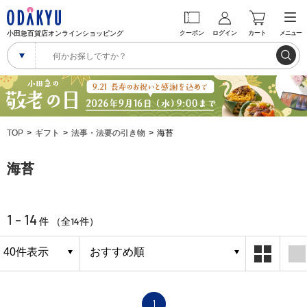
小田急百貨店オンラインショッピング
クーポン
ログイン
カート
メニュー
TOP
ギフト
法事・法要の引き物
海苔
海苔
1 - 14
14
件 （全
件）
1