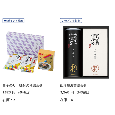
OPポイント対象
OPポイント対象
白子のり 味付のり詰合せ
山形屋海苔詰合せ
1,620
3,240
円
円
（8%税込）
（8%税込）
在庫：○
在庫：○