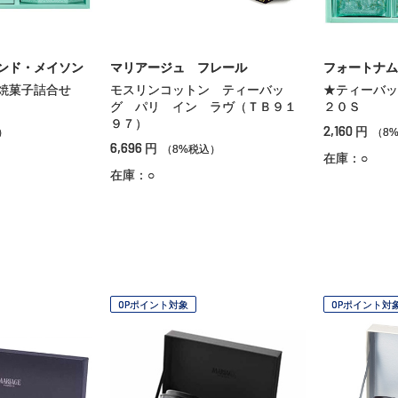
ンド・メイソン
マリアージュ フレール
フォートナム
・焼菓子詰合せ
モスリンコットン ティーバッ
★ティーバッ
グ パリ イン ラヴ（ＴＢ９１
２０Ｓ
９７）
2,160
円
）
（8
6,696
円
（8%税込）
在庫：○
在庫：○
OPポイント対象
OPポイント対