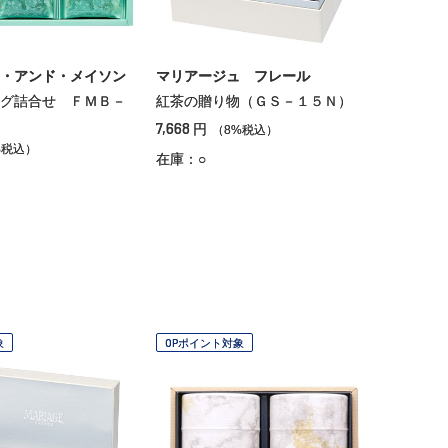
・アンド・メイソン
マリアージュ フレール
グ詰合せ ＦＭＢ－
紅茶の贈り物（ＧＳ－１５Ｎ）
7,668
円
（8%税込）
%税込）
在庫：○
象
OPポイント対象