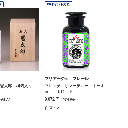
象
OPポイント対象
マリアージュ フレール
人憲太郎 桐箱入り
フレンチ サマーティー トーキ
ョー モヒート
9,072
円
%税込）
（8%税込）
在庫：✕