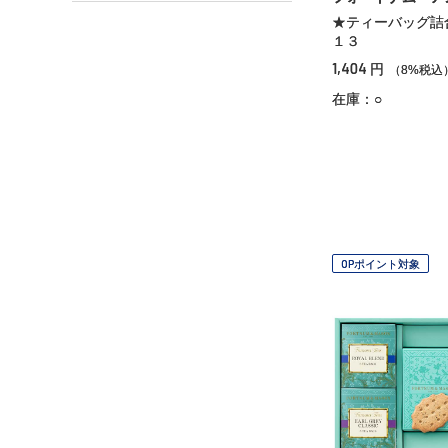
★ティーバッグ詰
１３
1,404
円
（8%税込
在庫：○
OPポイント対象