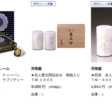
OPポイント対象
OPポイント対
レール
芳翠園
芳翠園
 ティーバッ
★名人憲太郎詰合せ 桐箱入り
★煎茶 名
 ラプソディー
ＴＭ‐１００Ｅ
ＴＭ－４０Ｅ
10,800
4,644
円
円
（8%税込）
（8
）
在庫：○
在庫：○