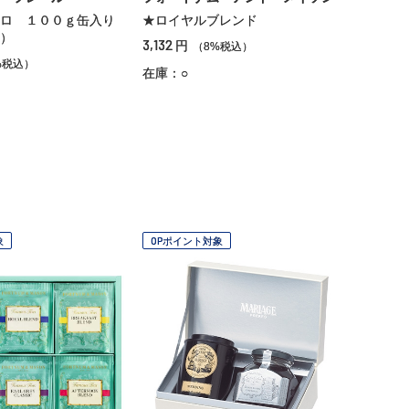
ロ １００ｇ缶入り
★ロイヤルブレンド
）
3,132
円
（8%税込）
%税込）
在庫：○
象
OPポイント対象