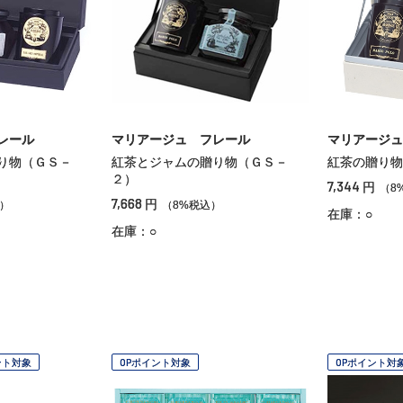
レール
マリアージュ フレール
マリアージュ
り物（ＧＳ－
紅茶とジャムの贈り物（ＧＳ－
紅茶の贈り物
２）
7,344
円
（8
7,668
円
）
（8%税込）
在庫：○
在庫：○
ント対象
OPポイント対象
OPポイント対