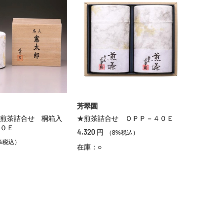
芳翠園
煎茶詰合せ 桐箱入
★煎茶詰合せ ＯＰＰ－４０Ｅ
０Ｅ
4,320
円
（8%税込）
%税込）
在庫：○