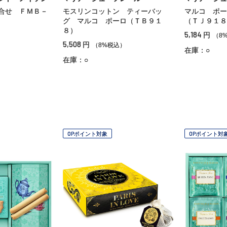
合せ ＦＭＢ－
モスリンコットン ティーバッ
マルコ ポー
グ マルコ ポーロ（ＴＢ９１
（ＴＪ９１８
８）
5,184
円
）
（8
5,508
円
（8%税込）
在庫：○
在庫：○
OPポイント対象
OPポイント対