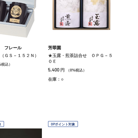
 フレール
芳翠園
（ＧＳ－１５２Ｎ）
★玉露・煎茶詰合せ ＯＰＧ－５
０Ｅ
%税込）
5,400
円
（8%税込）
在庫：○
象
OPポイント対象