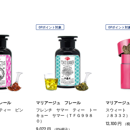
OPポイント対象
OPポイント対
レール
マリアージュ フレール
マリアージュ
ティー ピン
フレンチ サマー ティー トー
スウィート 
キョー サマー（ＴＦＧ９９８
Ｊ８３３２）
０）
12,100
円
）
（税
9,072
円
（8%税込）