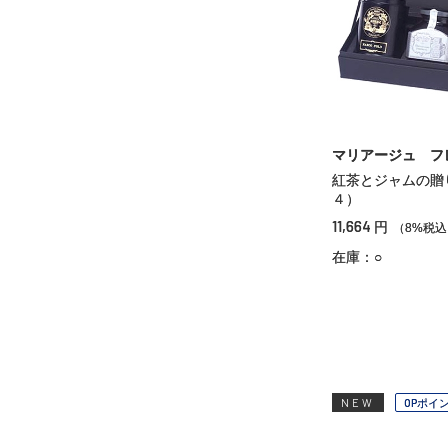
マリアージュ フ
紅茶とジャムの贈
４）
11,664
円
（8%税込
在庫：○
NEW
OPポイ