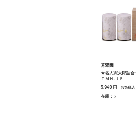
芳翠園
★名人憲太郎詰
ＴＭＨ‐ＪＥ
5,940
円
（8%税込
在庫：○