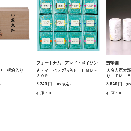
フォートナム・アンド・メイソン
芳翠園
合せ 桐箱入り
★ティーバッグ詰合せ ＦＭＢ－
★名人憲太郎
３０Ｒ
り ＴＭ－８
3,240
8,640
円
円
）
（8%税込）
（8
在庫：○
在庫：○