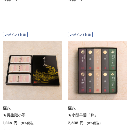
OPポイント対象
OPポイント対象
森八
森八
★長生殿小墨
★小型羊羹「粋」
1,944
2,808
円
円
（8%税込）
（8%税込）