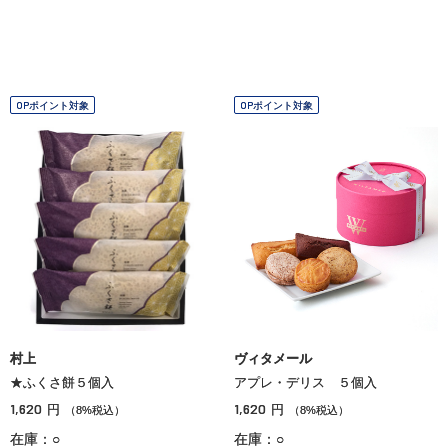
OPポイント対象
OPポイント対象
村上
ヴィタメール
★ふくさ餅５個入
アプレ・デリス ５個入
1,620
1,620
円
円
（8%税込）
（8%税込）
在庫：○
在庫：○