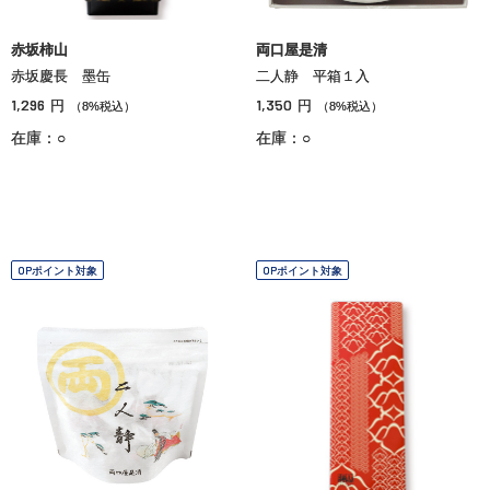
赤坂柿山
両口屋是清
赤坂慶長 墨缶
二人静 平箱１入
1,296
1,350
円
円
（8%税込）
（8%税込）
在庫：○
在庫：○
OPポイント対象
OPポイント対象