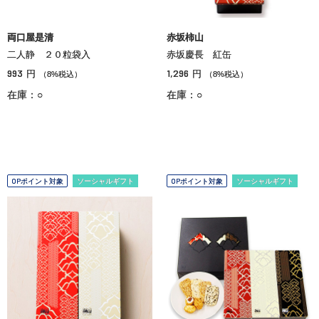
両口屋是清
赤坂柿山
二人静 ２０粒袋入
赤坂慶長 紅缶
993
1,296
円
円
（8%税込）
（8%税込）
在庫：○
在庫：○
OPポイント対象
ソーシャルギフト
OPポイント対象
ソーシャルギフト