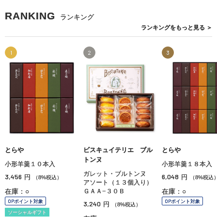
RANKING
ランキング
ランキングを
もっと見る
＞
1
2
3
とらや
ビスキュイテリエ ブル
とらや
トンヌ
小形羊羹１０本入
小形羊羹１８本入
ガレット・ブルトンヌ
3,456
6,048
円
円
（8%税込）
（8%税込
アソート（１３個入り）
在庫：○
ＧＡＡ−３０Ｂ
在庫：○
OPポイント対象
OPポイント対象
3,240
円
（8%税込）
ソーシャルギフト