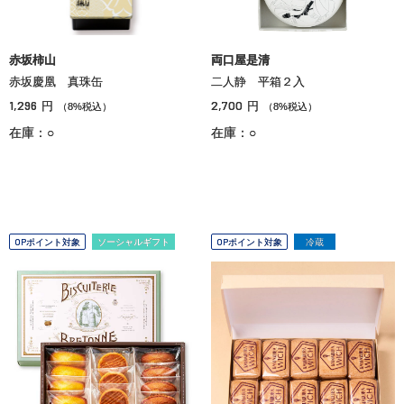
赤坂柿山
両口屋是清
赤坂慶凰 真珠缶
二人静 平箱２入
1,296
2,700
円
円
（8%税込）
（8%税込）
在庫：○
在庫：○
OPポイント対象
ソーシャルギフト
OPポイント対象
冷蔵