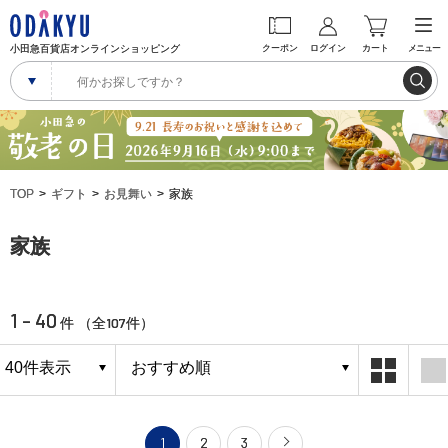
小田急百貨店オンラインショッピング
クーポン
ログイン
カート
メニュー
TOP
ギフト
お見舞い
家族
家族
1 - 40
107
件 （全
件）
1
2
3