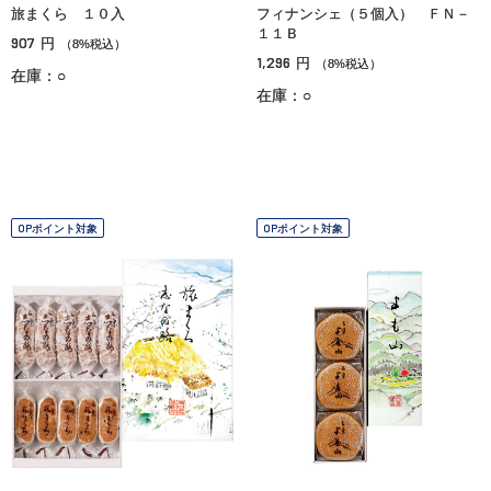
旅まくら １０入
フィナンシェ（５個入） ＦＮ－
１１Ｂ
907
円
（8%税込）
1,296
円
（8%税込）
在庫：○
在庫：○
OPポイント対象
OPポイント対象