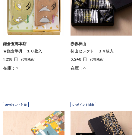
鎌倉五郎本店
赤坂柿山
★鎌倉半月 １０枚入
柿山セレクト ３４枚入
1,296
3,240
円
円
（8%税込）
（8%税込）
在庫：○
在庫：○
OPポイント対象
OPポイント対象