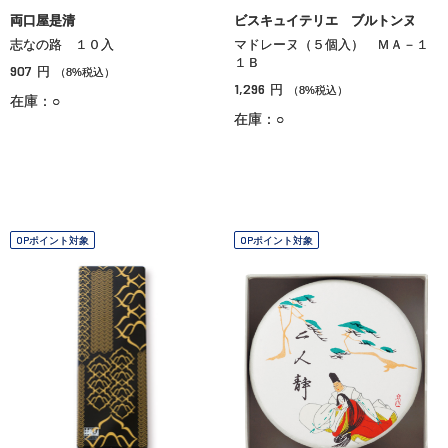
両口屋是清
ビスキュイテリエ ブルトンヌ
志なの路 １０入
マドレーヌ（５個入） ＭＡ－１
１Ｂ
907
円
（8%税込）
1,296
円
（8%税込）
在庫：○
在庫：○
OPポイント対象
OPポイント対象