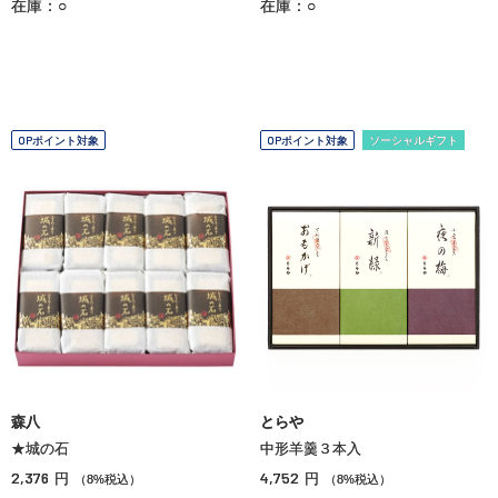
在庫：○
在庫：○
OPポイント対象
OPポイント対象
ソーシャルギフト
森八
とらや
★城の石
中形羊羹３本入
2,376
4,752
円
円
（8%税込）
（8%税込）