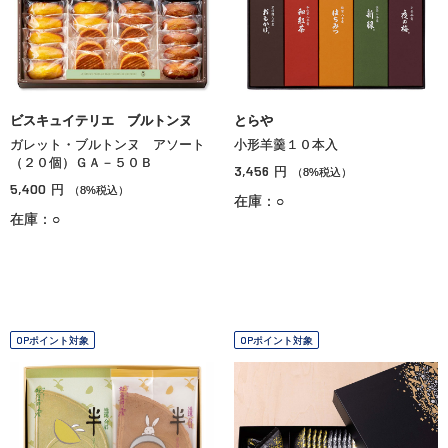
ビスキュイテリエ ブルトンヌ
とらや
ガレット・ブルトンヌ アソート
小形羊羹１０本入
（２０個）ＧＡ－５０Ｂ
3,456
円
（8%税込）
5,400
円
（8%税込）
在庫：○
在庫：○
OPポイント対象
OPポイント対象