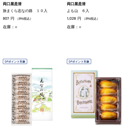
両口屋是清
両口屋是清
旅まくら志なの路 １０入
よも山 ６入
907
1,026
円
円
（8%税込）
（8%税込）
在庫：○
在庫：○
OPポイント対象
OPポイント対象