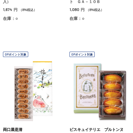
入）
ト ＧＡ－１０Ｂ
1,674
1,080
円
円
（8%税込）
（8%税込）
在庫：○
在庫：○
OPポイント対象
OPポイント対象
両口屋是清
ビスキュイテリエ ブルトンヌ