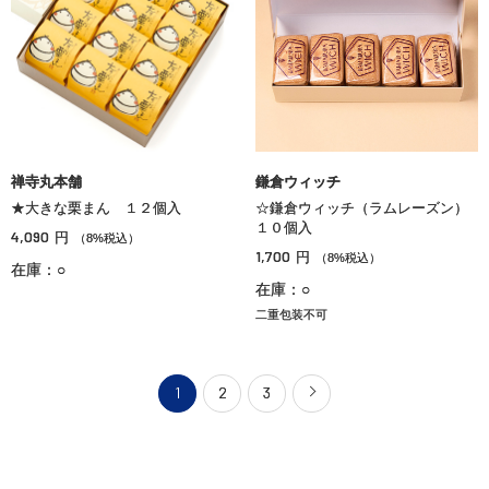
禅寺丸本舗
鎌倉ウィッチ
★大きな栗まん １２個入
☆鎌倉ウィッチ（ラムレーズン）
１０個入
4,090
円
（8%税込）
1,700
円
（8%税込）
在庫：○
在庫：○
二重包装不可
1
2
3