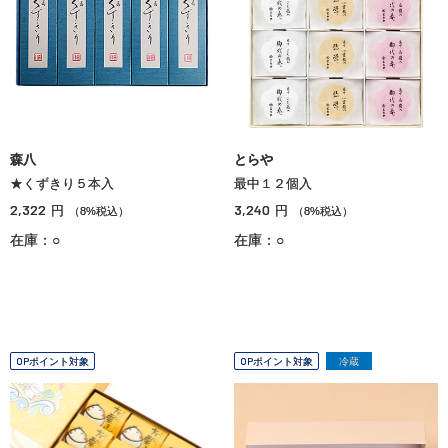
森八
とらや
★くずきり５本入
最中１２個入
2,322
3,240
円
円
（8%税込）
（8%税込）
在庫：○
在庫：○
OPポイント対象
OPポイント対象
冷蔵