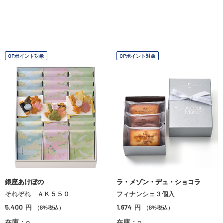
OPポイント対象
OPポイント対象
銀座あけぼの
ラ・メゾン・デュ・ショコラ
それぞれ ＡＫ５５０
フィナンシェ３個入
5,400
1,674
円
円
（8%税込）
（8%税込）
在庫：○
在庫：○