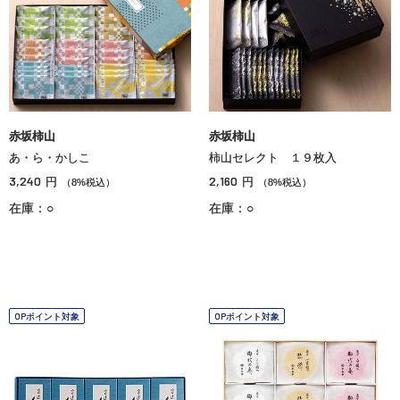
赤坂柿山
赤坂柿山
あ・ら・かしこ
柿山セレクト １９枚入
3,240
2,160
円
円
（8%税込）
（8%税込）
在庫：○
在庫：○
OPポイント対象
OPポイント対象