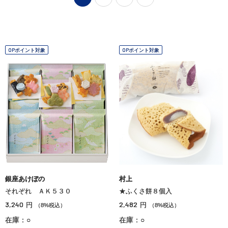
OPポイント対象
OPポイント対象
銀座あけぼの
村上
それぞれ ＡＫ５３０
★ふくさ餅８個入
3,240
2,482
円
円
（8%税込）
（8%税込）
在庫：○
在庫：○