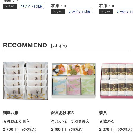
在庫：○
在庫：○
在庫：○
NEW
OPポイント対象
NEW
OPポイント対象
NEW
OPポイント
RECOMMEND
おすすめ
鶴屋八幡
銀座あけぼの
森八
★舞鶴１０個入
それぞれ ３種９袋入
★城の石
2,700
2,160
2,376
円
円
円
（8%税込）
（8%税込）
（8%税込