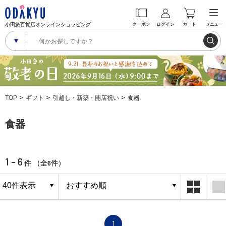
小田急百貨店オンラインショッピング
クーポン
ログイン
カート
メニュー
TOP
ギフト
引越し・新築・開店祝い
食器
食器
1 - 6
6
件 （全
件）
1