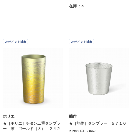
在庫：○
OPポイント対象
OPポイント対象
ホリエ
能作
★［ホリエ］チタン二重タンブラ
★［能作］タンブラー ５７１０
ー 涼 ゴールド（大） ２４２
7,700
円
（税込）