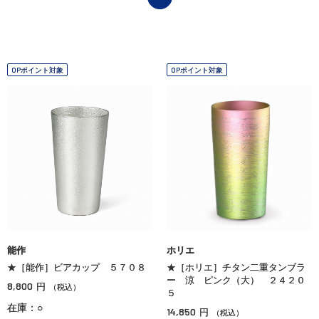
OPポイント対象
OPポイント対象
能作
ホリエ
★［能作］ビアカップ ５７０８
★［ホリエ］チタン二重タンブラ
ー 涼 ピンク（大） ２４２０
8,800
円
（税込）
５
在庫：○
14,850
円
（税込）