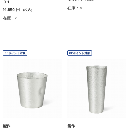
０１
在庫：○
14,850
円
（税込）
在庫：○
OPポイント対象
OPポイント対象
能作
能作