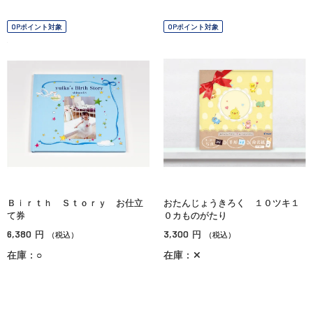
OPポイント対象
OPポイント対象
Ｂｉｒｔｈ Ｓｔｏｒｙ お仕立
おたんじょうきろく １０ツキ１
て券
０カものがたり
6,380
3,300
円
円
（税込）
（税込）
在庫：○
在庫：✕