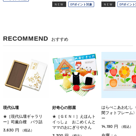
NEW
OPポイント対象
NEW
OPポイント
RECOMMEND
おすすめ
はらぺこあおむし
現代仏壇
好奇心の部屋
間フォトフレーム
★［現代仏壇ギャラリ
★［ＧＥＮＩ］えほんト
ー
ー］司薫白檀 バラ詰
イっしょ おこめくんと
14,190
円
（税込）
ママのおにぎりやさん
3,630
円
（税込）
3,300
在庫：○
円
（税込）