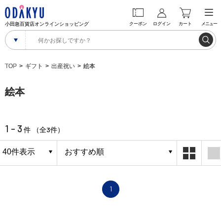
小田急百貨店オンラインショッピング
クーポン
ログイン
カート
メニュー
TOP
ギフト
出産祝い
絵本
絵本
1 - 3
3
件 （全
件）
1