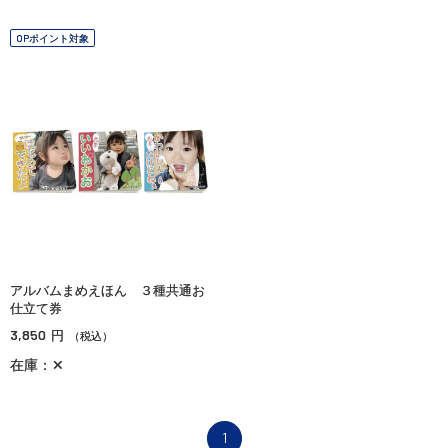
OPポイント対象
アルバムまめえほん ３種共通お
仕立て券
3,850
円
（税込）
在庫：✕
1