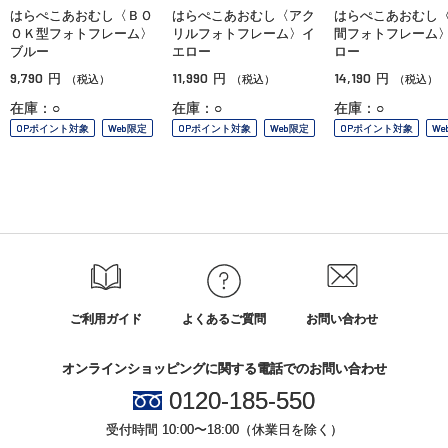
はらぺこあおむし〈ＢＯ
はらぺこあおむし〈アク
はらぺこあおむし
ＯＫ型フォトフレーム〉
リルフォトフレーム〉イ
間フォトフレーム
ブルー
エロー
ロー
9,790
11,990
14,190
円
円
円
（税込）
（税込）
（税込）
在庫：○
在庫：○
在庫：○
OPポイント対象
Web限定
OPポイント対象
Web限定
OPポイント対象
We
ご利用ガイド
よくあるご質問
お問い合わせ
オンラインショッピングに関する電話でのお問い合わせ
0120-185-550
受付時間 10:00〜18:00（休業日を除く）