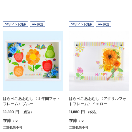
OPポイント対象
Web限定
OPポイント対象
Web限定
はらぺこあおむし〈１年間フォト
はらぺこあおむし〈アクリルフォ
フレーム〉ブルー
トフレーム〉イエロー
14,190
11,990
円
円
（税込）
（税込）
在庫：○
在庫：○
二重包装不可
二重包装不可