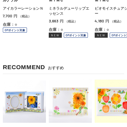
ルナソル
ＭｉＭＣ
ＭｉＭＣ
アイカラーレーションＮ
ミネラルデューリップエ
ビオモイスチュア
ッセンス
ー
7,700
円
（税込）
3,663
4,180
円
円
（税込）
（税込）
在庫：○
在庫：○
在庫：○
OPポイント対象
NEW
OPポイント対象
NEW
OPポイント
RECOMMEND
おすすめ