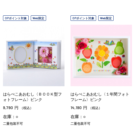
OPポイント対象
Web限定
OPポイント対象
Web限定
はらぺこあおむし〈ＢＯＯＫ型フ
はらぺこあおむし〈１年間フォト
ォトフレーム〉ピンク
フレーム〉ピンク
9,790
14,190
円
円
（税込）
（税込）
在庫：○
在庫：○
二重包装不可
二重包装不可