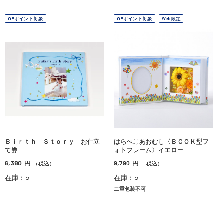
OPポイント対象
OPポイント対象
Web限定
Ｂｉｒｔｈ Ｓｔｏｒｙ お仕立
はらぺこあおむし〈ＢＯＯＫ型フ
て券
ォトフレーム〉イエロー
6,380
9,790
円
円
（税込）
（税込）
在庫：○
在庫：○
二重包装不可