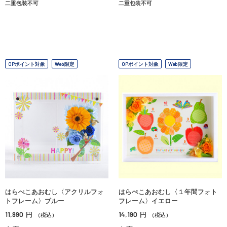
二重包装不可
二重包装不可
OPポイント対象
Web限定
OPポイント対象
Web限定
はらぺこあおむし〈アクリルフォ
はらぺこあおむし〈１年間フォト
トフレーム〉ブルー
フレーム〉イエロー
11,990
14,190
円
円
（税込）
（税込）