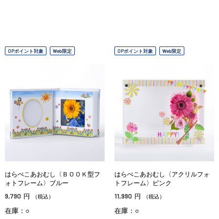
OPポイント対象
Web限定
OPポイント対象
Web限定
はらぺこあおむし〈ＢＯＯＫ型フ
はらぺこあおむし〈アクリルフォ
ォトフレーム〉ブルー
トフレーム〉ピンク
9,790
11,990
円
円
（税込）
（税込）
在庫：○
在庫：○