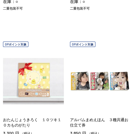
在庫：○
在庫：○
二重包装不可
二重包装不可
OPポイント対象
OPポイント対象
おたんじょうきろく １０ツキ１
アルバムまめえほん ３種共通お
０カものがたり
仕立て券
3,300
3,850
円
円
（税込）
（税込）