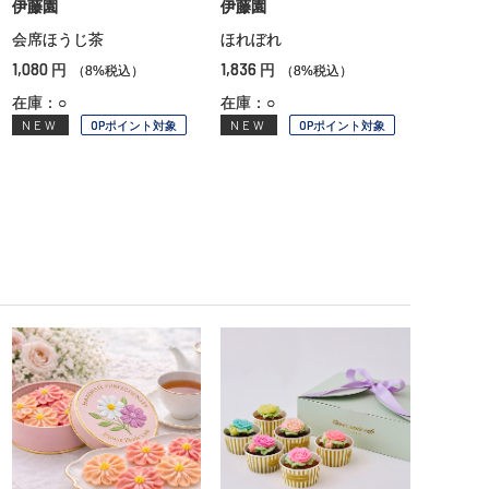
伊藤園
伊藤園
会席ほうじ茶
ほれぼれ
1,080
1,836
円
円
（8%税込）
（8%税込）
在庫：○
在庫：○
NEW
OPポイント対象
NEW
OPポイント対象