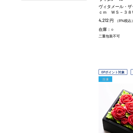
ヴィタメール・ザ
ｃｍ ＷＳ－３８
4,212
円
（8%税込
在庫：○
二重包装不可
OPポイント対象
冷凍