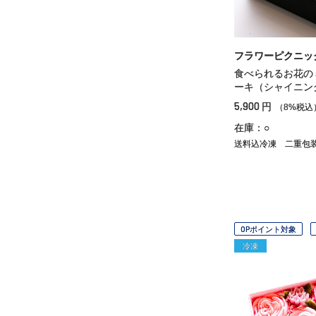
フラワーピクニッ
食べられるお花の
ーキ（シャイニン
5,900
円
（8%税込
在庫：○
送料込冷凍
二重包
OPポイント対象
冷凍