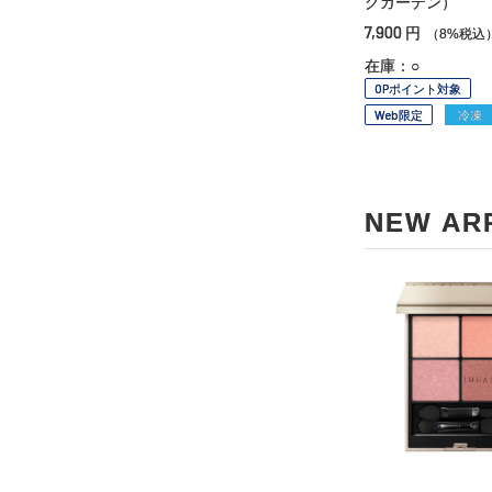
グガーデン）
7,900
円
（8%税込
在庫：○
OPポイント対象
Web限定
冷凍
NEW AR