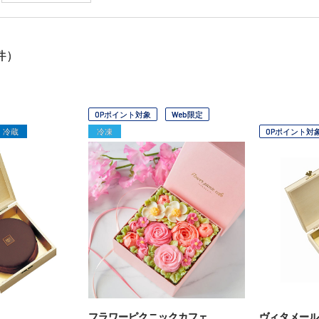
件）
OPポイント対象
Web限定
冷蔵
冷凍
OPポイント対
フラワーピクニックカフェ
ヴィタメール