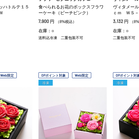
ッハトルテ１５
食べられるお花のボックスフラワ
ヴィタメール
Ｗ
ーケーキ（ピーチピンク）
ｃｍ ＷＳ－
7,900
3,132
円
円
）
（8%税込）
（8
在庫：○
在庫：○
送料込冷凍
二重包装不可
二重包装不可
Web限定
OPポイント対象
Web限定
OPポイント対
冷凍
冷凍