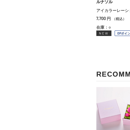
ルナソル
アイカラーレーシ
7,700
円
（税込）
在庫：○
NEW
OPポイ
RECOM