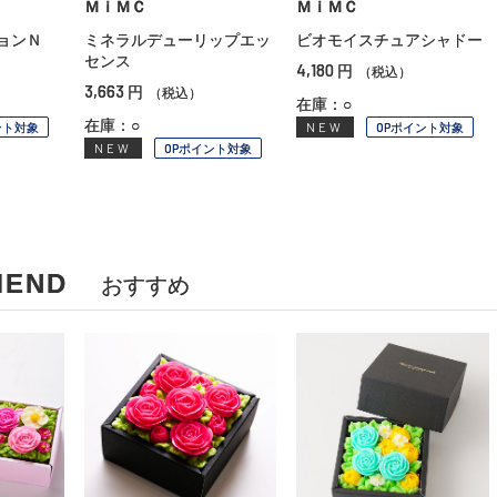
ＭｉＭＣ
ＭｉＭＣ
ョンＮ
ミネラルデューリップエッ
ビオモイスチュアシャドー
センス
4,180
円
（税込）
3,663
円
（税込）
在庫：○
在庫：○
ント対象
NEW
OPポイント対象
NEW
OPポイント対象
MEND
おすすめ