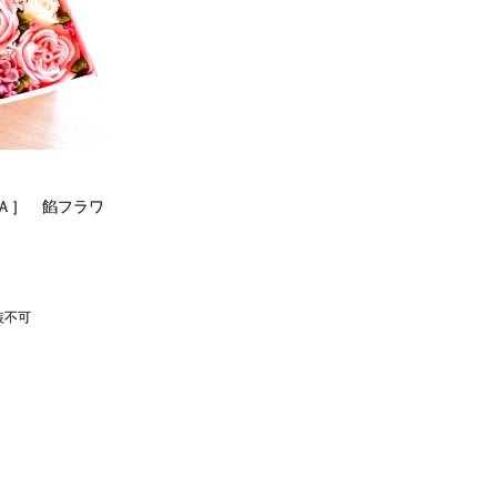
Ａ］ 餡フラワ
）
装不可