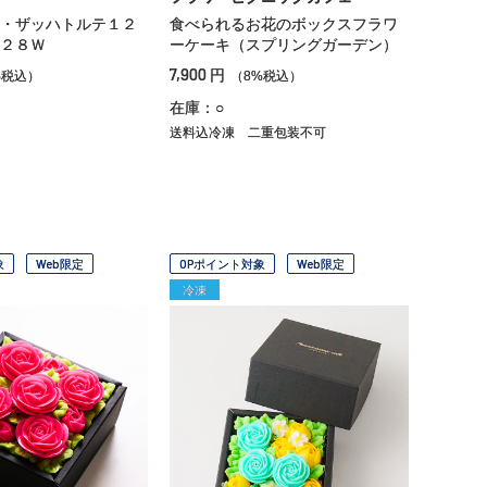
・ザッハトルテ１２
食べられるお花のボックスフラワ
２８Ｗ
ーケーキ（スプリングガーデン）
7,900
円
%税込）
（8%税込）
在庫：○
送料込冷凍
二重包装不可
象
Web限定
OPポイント対象
Web限定
冷凍