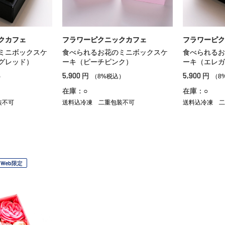
クカフェ
フラワーピクニックカフェ
フラワーピク
ミニボックスケ
食べられるお花のミニボックスケ
食べられるお
グレッド）
ーキ（ピーチピンク）
ーキ（エレガ
5,900
5,900
円
円
）
（8%税込）
（8
在庫：○
在庫：○
装不可
送料込冷凍
二重包装不可
送料込冷凍
二
Web限定