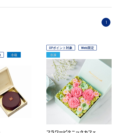
1
OPポイント対象
Web限定
象
冷蔵
冷凍
フラワーピクニックカフェ