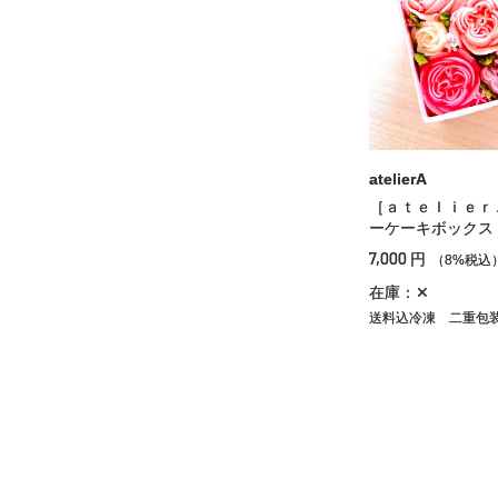
atelierA
［ａｔｅｌｉｅｒ
ーケーキボックス
7,000
円
（8%税込
在庫：✕
送料込冷凍
二重包