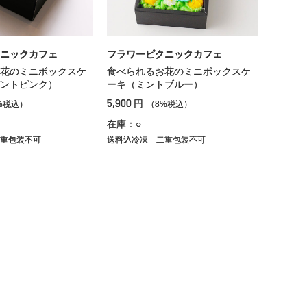
ニックカフェ
フラワーピクニックカフェ
花のミニボックスケ
食べられるお花のミニボックスケ
ントピンク）
ーキ（ミントブルー）
5,900
円
%税込）
（8%税込）
在庫：○
重包装不可
送料込冷凍
二重包装不可