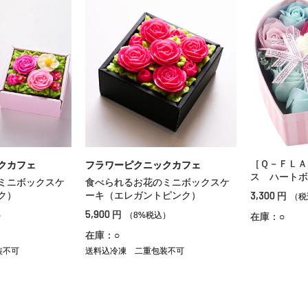
［Ｑ－ＦＬＡ
クカフェ
フラワーピクニックカフェ
ス ハートボ
ミニボックスケ
食べられるお花のミニボックスケ
3,300
ク）
ーキ（エレガントピンク）
円
（税
5,900
円
）
（8%税込）
在庫：○
在庫：○
装不可
送料込冷凍
二重包装不可