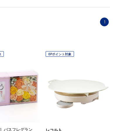
1
象
OPポイント対象
］バスフレグラン
レコルト