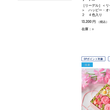
［リーデル］＜リ
＞ ハッピー・オ
２ ４色入り
13,200
円
（税込）
在庫：○
OPポイント対象
冷凍