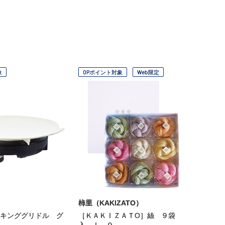
象
OPポイント対象
Web限定
柿里（KAKIZATO）
キンググリドル グ
［ＫＡＫⅠＺＡＴО］絲 ９袋
入 Ⅰ―９