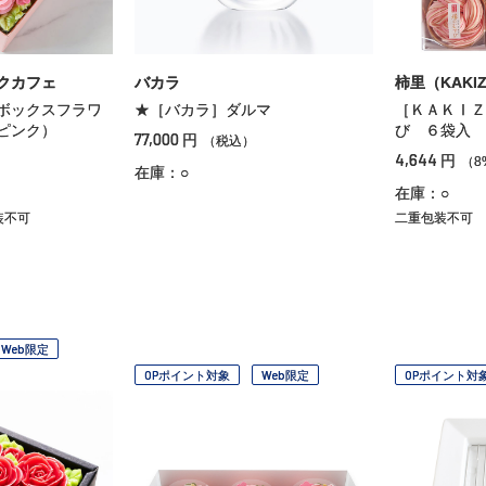
クカフェ
バカラ
柿里（KAKI
ボックスフラワ
★［バカラ］ダルマ
［ＫＡＫⅠＺ
ピンク）
び ６袋入 
77,000
円
（税込）
4,644
円
）
（8
在庫：○
在庫：○
装不可
二重包装不可
Web限定
OPポイント対象
Web限定
OPポイント対