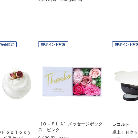
Web限定
OPポイント対象
OPポイント対
［Ｑ－ＦＬＡ］メッセージボック
レコルト
ス ピンク
×ＦｏｏＴｏｋｙ
卓上ＩＨクッ
2,420
ルペアセット
レー