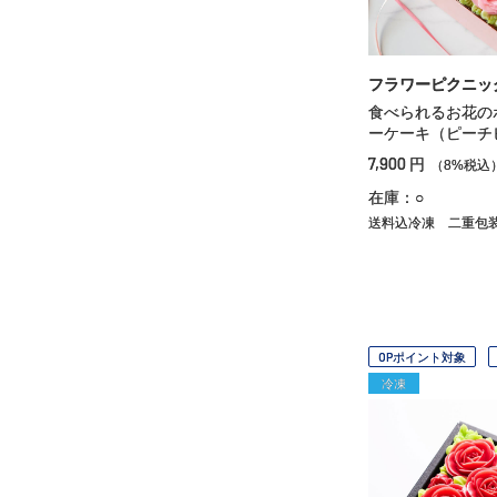
フラワーピクニッ
食べられるお花の
ーケーキ（ピーチ
7,900
円
（8%税込
在庫：○
送料込冷凍
二重包
OPポイント対象
冷凍