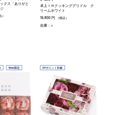
ックス「ありがと
卓上ＩＨクッキンググリドル ク
ジ
リームホワイト
込）
19,800
円
（税込）
在庫：○
象
Web限定
OPポイント対象