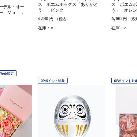
ス ポエムボックス「ありがと
ス ポエムボ
ーデル・オー
う」 ピンク
う」 オレン
ー Ｖｏｌ．
4,180
4,180
円
円
（税込）
（税
在庫：○
在庫：○
Web限定
OPポイント対象
OPポイント対