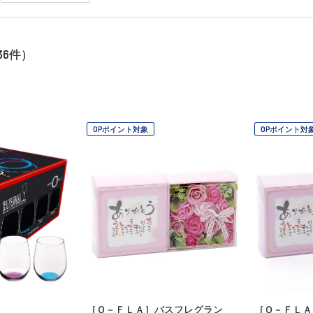
36
件）
OPポイント対象
OPポイント対
［Ｑ－ＦＬＡ］バスフレグラン
［Ｑ－ＦＬＡ