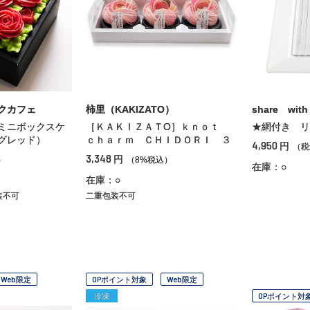
クカフェ
柿里（KAKIZATO）
share with
ミニボックスケ
［ＫＡＫⅠＺＡＴО］ｋｎｏｔ
★網付き リ
グレッド）
ｃｈａｒｍ ＣＨＩＤＯＲＩ ３
4,950
円
（税
3,348
円
）
（8%税込）
在庫：○
在庫：○
装不可
二重包装不可
Web限定
OPポイント対象
Web限定
冷凍
OPポイント対