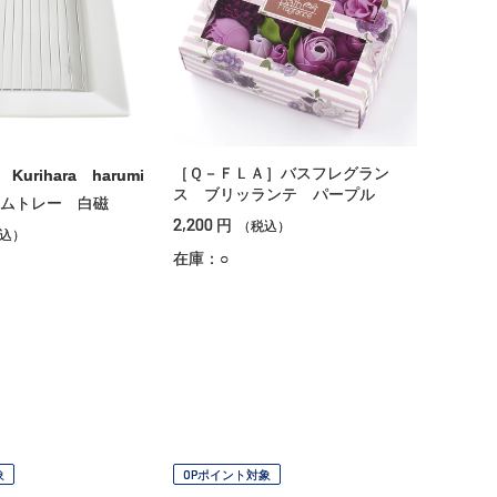
［Ｑ－ＦＬＡ］バスフレグラン
 Kurihara harumi
ス ブリッランテ パープル
ムトレー 白磁
2,200
円
（税込）
込）
在庫：○
象
OPポイント対象