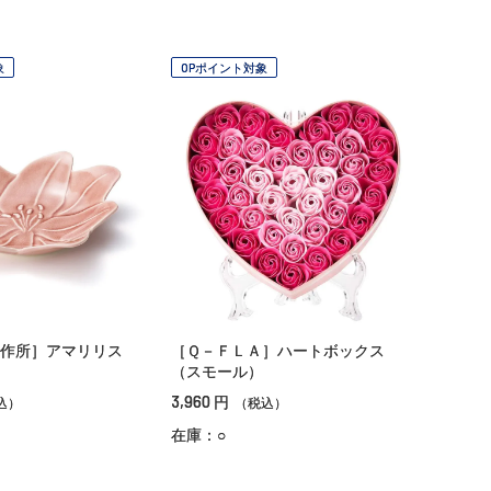
象
OPポイント対象
製作所］アマリリス
［Ｑ－ＦＬＡ］ハートボックス
（スモール）
3,960
円
込）
（税込）
在庫：○