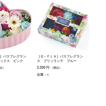
］バスフレグラン
［Ｑ－ＦＬＡ］バスフレグラン
ックス ピンク
ス ブリッランテ ブルー
2,200
円
込）
（税込）
在庫：○