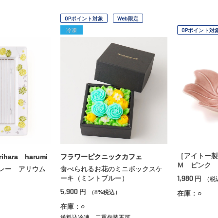
OPポイント対象
Web限定
冷凍
OPポイント対
［アイトー
ihara harumi
フラワーピクニックカフェ
Ｍ ピンク
レー アリウム
食べられるお花のミニボックスケ
1,980
ーキ（ミントブルー）
円
（税
5,900
円
（8%税込）
在庫：○
在庫：○
送料込冷凍
二重包装不可