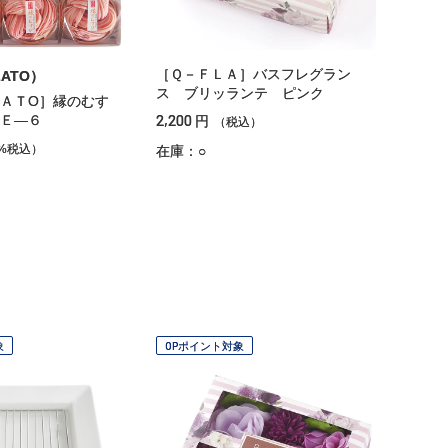
［Ｑ－ＦＬＡ］バスフレグラン
ZATO）
ス ブリッランテ ピンク
ＡＴО］縁のむす
2,200
Ｅ―６
円
（税込）
%税込）
在庫：○
象
OPポイント対象