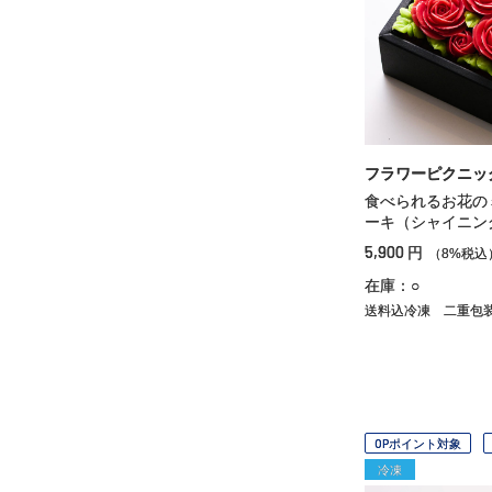
フラワーピクニッ
食べられるお花の
ーキ（シャイニン
5,900
円
（8%税込
在庫：○
送料込冷凍
二重包
OPポイント対象
冷凍