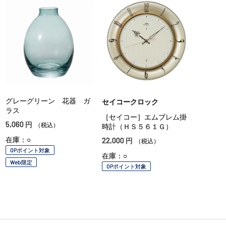
グレーグリーン 花器 ガ
セイコークロック
ラス
［セイコー］エムブレム掛
5,060
円
（税込）
時計（ＨＳ５６１Ｇ）
在庫：○
22,000
円
（税込）
OPポイント対象
在庫：○
Web限定
OPポイント対象