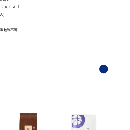
ｔｕｒａｌ
込）
重包装不可
1