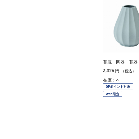
花瓶 陶器 花器
3,025
円
（税込）
在庫：○
OPポイント対象
Web限定