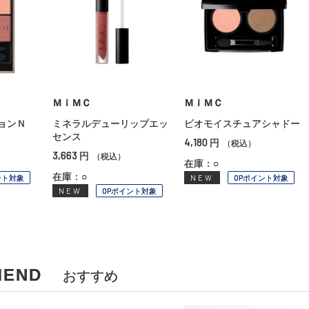
ＭｉＭＣ
ＭｉＭＣ
ョンＮ
ミネラルデューリップエッ
ビオモイスチュアシャドー
センス
4,180
円
（税込）
3,663
円
（税込）
在庫：○
在庫：○
ント対象
NEW
OPポイント対象
NEW
OPポイント対象
MEND
おすすめ