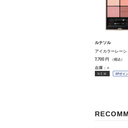
ルナソル
アイカラーレーシ
7,700
円
（税込）
在庫：○
NEW
OPポイ
RECOM