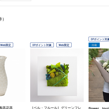
件）
OPポイント対
Web限定
OPポイント対象
Web限定
冷蔵
陶器花器
［ベル・フルール］グリーンフレ
flower touj