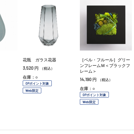
花瓶 ガラス花器
［ベル・フルール］グリー
ンフレームＭ＜ブラックフ
3,520
円
（税込）
レーム＞
在庫：○
14,190
円
（税込）
OPポイント対象
在庫：○
Web限定
OPポイント対象
Web限定