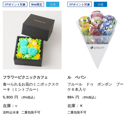
OPポイント対象
Web限定
冷凍
OPポイント対象
冷蔵
フラワーピクニックカフェ
ル ペパン
食べられるお花のミニボックスケ
フルール ドゥ ボンボン ブー
ーキ（ミントブルー）
ケ６本入り
5,900
864
円
円
（8%税込）
（8%税込）
在庫：○
在庫：✕
送料込冷凍
二重包装不可
二重包装不可