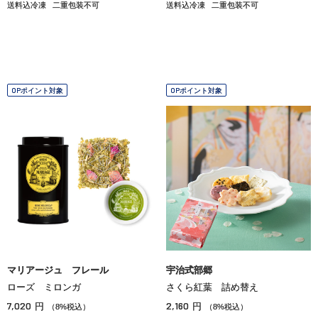
送料込冷凍
二重包装不可
送料込冷凍
二重包装不可
OPポイント対象
OPポイント対象
マリアージュ フレール
宇治式部郷
ローズ ミロンガ
さくら紅葉 詰め替え
7,020
2,160
円
円
（8%税込）
（8%税込）