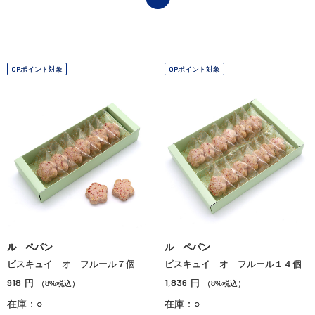
OPポイント対象
OPポイント対象
ル ペパン
ル ペパン
ビスキュイ オ フルール７個
ビスキュイ オ フルール１４個
918
1,836
円
円
（8%税込）
（8%税込）
在庫：○
在庫：○