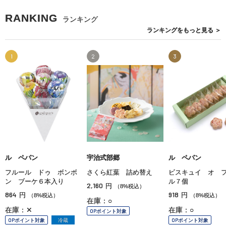
RANKING
ランキング
ランキングを
もっと見る
＞
1
2
3
ル ペパン
宇治式部郷
ル ペパン
フルール ドゥ ボンボ
さくら紅葉 詰め替え
ビスキュイ オ 
ン ブーケ６本入り
ル７個
2,160
円
（8%税込）
864
918
円
円
（8%税込）
（8%税込）
在庫：○
在庫：✕
在庫：○
OPポイント対象
OPポイント対象
冷蔵
OPポイント対象