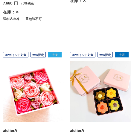
在庫：✕
7,668
円
（8%税込）
在庫：✕
送料込冷凍
二重包装不可
OPポイント対象
Web限定
冷凍
OPポイント対象
Web限定
冷蔵
atelierA
atelierA