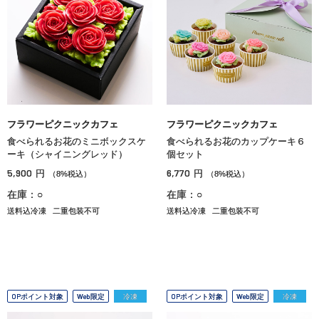
フラワーピクニックカフェ
フラワーピクニックカフェ
食べられるお花のミニボックスケ
食べられるお花のカップケーキ６
ーキ（シャイニングレッド）
個セット
5,900
6,770
円
円
（8%税込）
（8%税込）
在庫：○
在庫：○
送料込冷凍
二重包装不可
送料込冷凍
二重包装不可
OPポイント対象
Web限定
冷凍
OPポイント対象
Web限定
冷凍