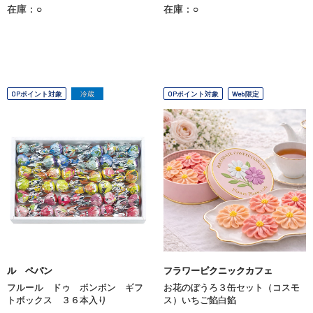
在庫：○
在庫：○
OPポイント対象
冷蔵
OPポイント対象
Web限定
ル ペパン
フラワーピクニックカフェ
フルール ドゥ ボンボン ギフ
お花のぼうろ３缶セット（コスモ
トボックス ３６本入り
ス）いちご餡白餡