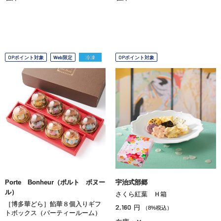
OPポイント対象
Web限定
冷凍
OPポイント対象
Porte Bonheur（ポルト ボヌー
宇治式部郷
ル）
さくら紅葉 Ｈ箱
［博多華どら］餡華８個入りギフ
2,160
円
（8%税込）
トボックス（パーティールーム）