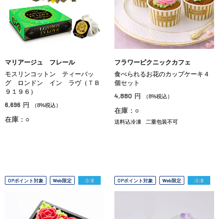
マリアージュ フレール
フラワーピクニックカフェ
モスリンコットン ティーバッ
食べられるお花のカップケーキ４
グ ロンドン イン ラヴ（ＴＢ
個セット
９１９６）
4,880
円
（8%税込）
6,696
円
（8%税込）
在庫：○
在庫：○
送料込冷凍
二重包装不可
OPポイント対象
Web限定
冷凍
OPポイント対象
Web限定
冷凍