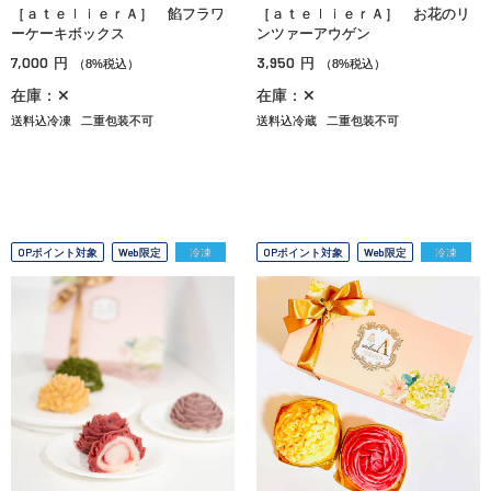
［ａｔｅｌｉｅｒＡ］ 餡フラワ
［ａｔｅｌｉｅｒＡ］ お花のリ
ーケーキボックス
ンツァーアウゲン
7,000
3,950
円
円
（8%税込）
（8%税込）
在庫：✕
在庫：✕
送料込冷凍
二重包装不可
送料込冷蔵
二重包装不可
OPポイント対象
Web限定
冷凍
OPポイント対象
Web限定
冷凍