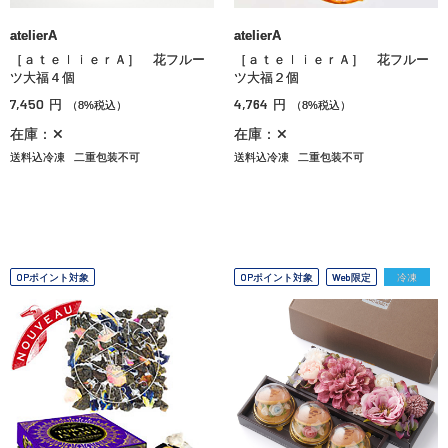
atelierA
atelierA
［ａｔｅｌｉｅｒＡ］ 花フルー
［ａｔｅｌｉｅｒＡ］ 花フルー
ツ大福４個
ツ大福２個
7,450
4,764
円
円
（8%税込）
（8%税込）
在庫：✕
在庫：✕
送料込冷凍
二重包装不可
送料込冷凍
二重包装不可
OPポイント対象
OPポイント対象
Web限定
冷凍