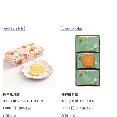
OPポイント対象
OPポイント対象
神戸風月堂
神戸風月堂
★レスポワールＬ１０ＢＮ
★ドリカポＤ１０ＢＮ
1,080
1,080
円
円
（8%税込）
（8%税込）
在庫：✕
在庫：✕