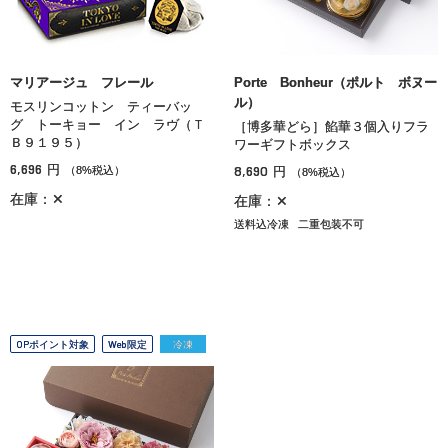
マリアージュ フレール
Porte Bonheur（ポルト ボヌー
ル）
モスリンコットン ティーバッ
グ トーキョー イン ラヴ（Ｔ
［博多華どら］餡華３個入りフラ
Ｂ９１９５）
ワーギフトボックス
6,696
円
8,690
（8%税込）
円
（8%税込）
在庫：✕
在庫：✕
送料込冷凍
二重包装不可
OPポイント対象
Web限定
冷凍