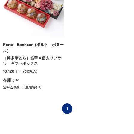
Porte Bonheur（ポルト ボヌー
ル）
［博多華どら］餡華４個入りフラ
ワーギフトボックス
10,120
円
（8%税込）
在庫：✕
送料込冷凍
二重包装不可
1