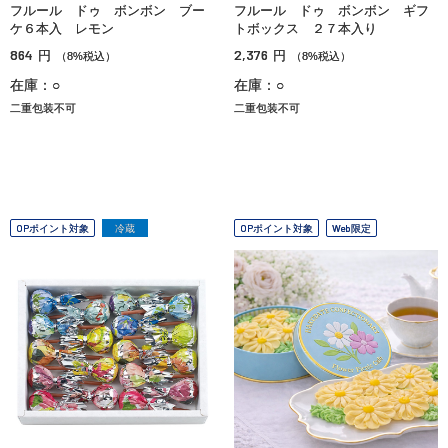
フルール ドゥ ボンボン ブー
フルール ドゥ ボンボン ギフ
ケ６本入 レモン
トボックス ２７本入り
864
2,376
円
円
（8%税込）
（8%税込）
在庫：○
在庫：○
二重包装不可
二重包装不可
OPポイント対象
冷蔵
OPポイント対象
Web限定