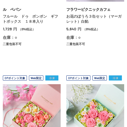
ル ペパン
フラワーピクニックカフェ
フルール ドゥ ボンボン ギフ
お花のぼうろ３缶セット（マーガ
トボックス １８本入り
レット）白餡
1,728
5,640
円
円
（8%税込）
（8%税込）
在庫：○
在庫：○
二重包装不可
二重包装不可
OPポイント対象
Web限定
冷凍
OPポイント対象
Web限定
冷凍