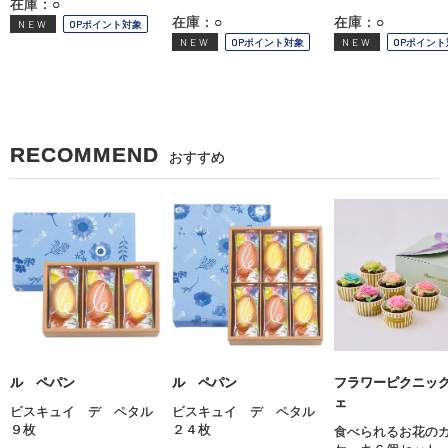
在庫：○
在庫：○
在庫：○
NEW
OPポイント対象
NEW
OPポイント対象
NEW
OPポイント
RECOMMEND
おすすめ
ル ペパン
ル ペパン
フラワーピクニッ
ェ
ビスキュイ デ ペタル
ビスキュイ デ ペタル
９枚
２４枚
食べられるお花の