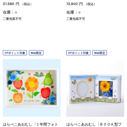
21,560
13,640
円
円
（税込）
（税込）
在庫：○
在庫：○
二重包装不可
二重包装不可
OPポイント対象
Web限定
OPポイント対象
Web限定
はらぺこあおむし〈１年間フォト
はらぺこあおむし〈ＢＯＯＫ型フ