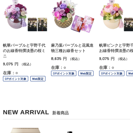
帆華パープルと宇野千代
麻乃葉パープルと花風進
帆華ピンクと宇野
のお線香特撰淡墨の桜ミ
物三種お線香セット
お線香特撰淡墨の
ニ
8,635
9,075
円
円
（税込）
（税込）
9,075
円
（税込）
在庫：○
在庫：○
在庫：○
OPポイント対象
Web限定
OPポイント対象
We
OPポイント対象
Web限定
NEW ARRIVAL
新着商品