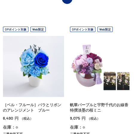
OPポイント対象
Web限定
OPポイント対象
Web限定
［ベル・フルール］バラとリボン
帆華パープルと宇野千代のお線香
のアレンジメント ブルー
特撰淡墨の桜ミニ
6,490
9,075
円
円
（税込）
（税込）
在庫：○
在庫：○
二重包装不可
二重包装不可