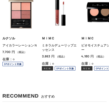
ルナソル
ＭｉＭＣ
ＭｉＭＣ
アイカラーレーションＮ
ミネラルデューリップエ
ビオモイスチュア
ッセンス
ー
7,700
円
（税込）
3,663
4,180
円
円
（税込）
（税込）
在庫：○
在庫：○
在庫：○
OPポイント対象
NEW
OPポイント対象
NEW
OPポイント
RECOMMEND
おすすめ