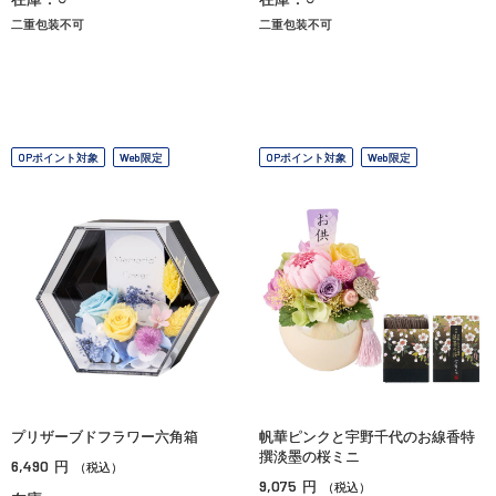
二重包装不可
二重包装不可
OPポイント対象
Web限定
OPポイント対象
Web限定
プリザーブドフラワー六角箱
帆華ピンクと宇野千代のお線香特
撰淡墨の桜ミニ
6,490
円
（税込）
9,075
円
（税込）