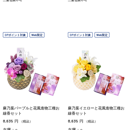
OPポイント対象
Web限定
OPポイント対象
Web限定
麻乃葉パープルと花風進物三種お
麻乃葉イエローと花風進物三種お
線香セット
線香セット
8,635
8,635
円
円
（税込）
（税込）
在庫：○
在庫：○