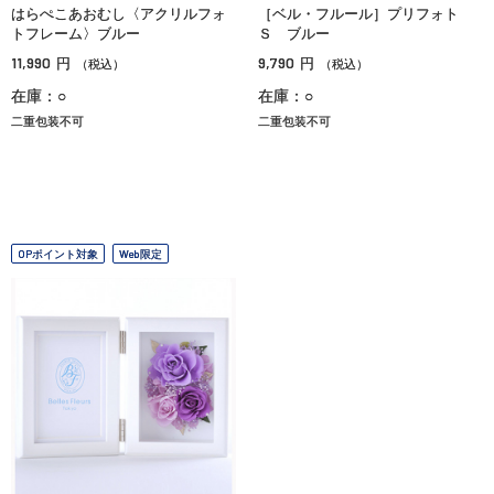
はらぺこあおむし〈アクリルフォ
［ベル・フルール］プリフォト
トフレーム〉ブルー
Ｓ ブルー
11,990
9,790
円
円
（税込）
（税込）
在庫：○
在庫：○
二重包装不可
二重包装不可
OPポイント対象
Web限定