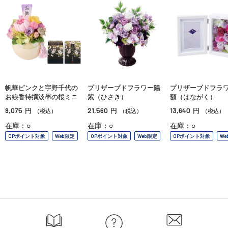
帆華ピンクと宇野千代の
プリザーブドフラワー陽
プリザーブドフラ
お線香特撰淡墨の桜ミニ
紫（ひさき）
額（はながく）
9,075
21,560
13,640
円
円
円
（税込）
（税込）
（税込）
在庫：○
在庫：○
在庫：○
OPポイント対象
Web限定
OPポイント対象
Web限定
OPポイント対象
We