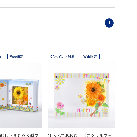
1
象
Web限定
OPポイント対象
Web限定
むし〈ＢＯＯＫ型フ
はらぺこあおむし〈アクリルフォ