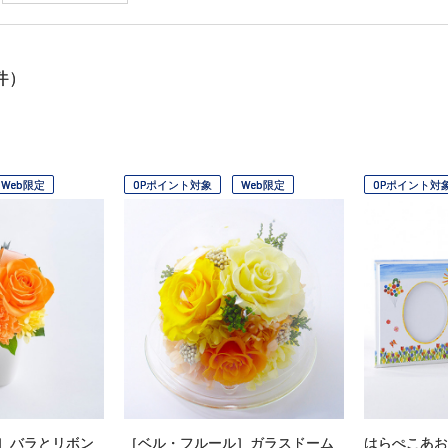
件）
Web限定
OPポイント対象
Web限定
OPポイント対
］バラとリボン
［ベル・フルール］ガラスドーム
はらぺこあお