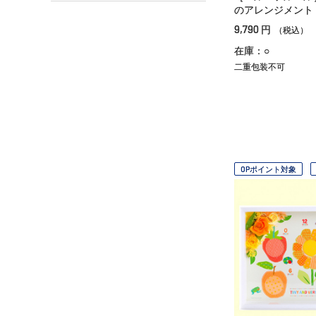
のアレンジメント
9,790
円
（税込）
在庫：○
二重包装不可
OPポイント対象