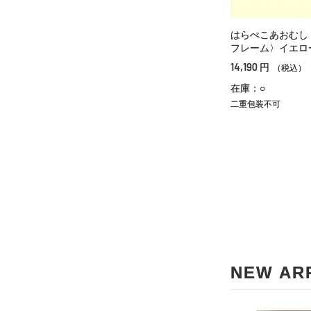
はらぺこあおむし
フレーム〉イエロ
14,190
円
（税込）
在庫：○
二重包装不可
NEW AR