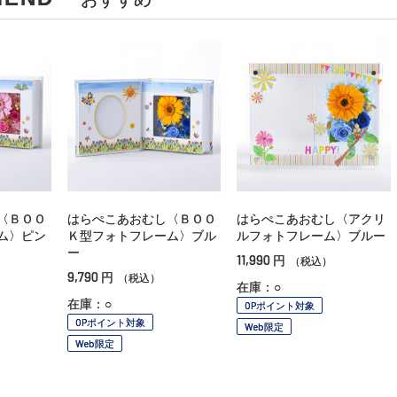
〈ＢＯＯ
はらぺこあおむし〈ＢＯＯ
はらぺこあおむし〈アクリ
ム〉ピン
Ｋ型フォトフレーム〉ブル
ルフォトフレーム〉ブルー
ー
11,990
円
（税込）
9,790
円
（税込）
在庫：○
在庫：○
OPポイント対象
OPポイント対象
Web限定
Web限定