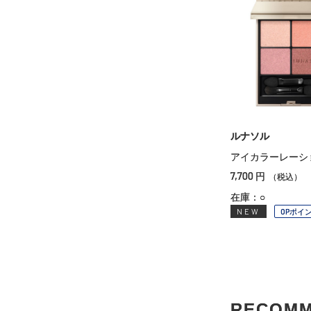
ルナソル
アイカラーレーシ
7,700
円
（税込）
在庫：○
NEW
OPポイ
RECOM