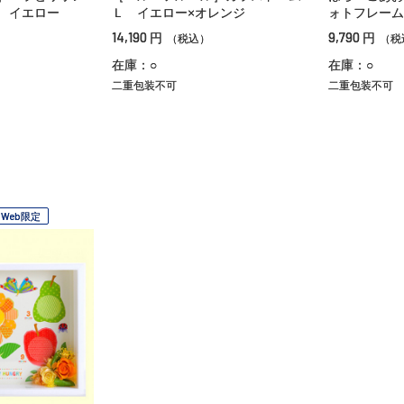
 イエロー
Ｌ イエロー×オレンジ
ォトフレーム
14,190
9,790
円
円
（税込）
（税
在庫：○
在庫：○
二重包装不可
二重包装不可
Web限定