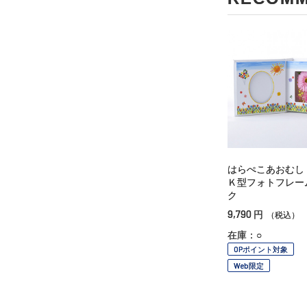
はらぺこあおむし
Ｋ型フォトフレー
ク
9,790
円
（税込）
在庫：○
OPポイント対象
Web限定