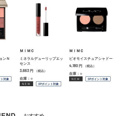
ＭｉＭＣ
ＭｉＭＣ
ョンＮ
ミネラルデューリップエッ
ビオモイスチュアシャドー
センス
4,180
円
（税込）
3,663
円
（税込）
在庫：○
在庫：○
ント対象
NEW
OPポイント対象
NEW
OPポイント対象
MEND
おすすめ