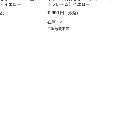
〉イエロー
トフレーム〉イエロー
11,990
円
込）
（税込）
在庫：○
二重包装不可