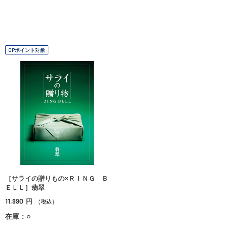
OPポイント対象
［サライの贈りもの×ＲＩＮＧ Ｂ
ＥＬＬ］翡翠
11,990
円
（税込）
在庫：○