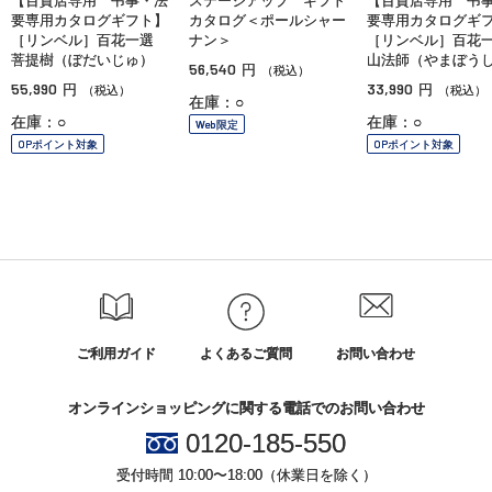
【百貨店専用 弔事・法
ステージアップ ギフト
【百貨店専用 弔
要専用カタログギフト】
カタログ＜ポールシャー
要専用カタログギ
［リンベル］百花一選
ナン＞
［リンベル］百
菩提樹（ぼだいじゅ）
山法師（やまぼう
56,540
円
（税込）
55,990
33,990
円
円
（税込）
（税込）
在庫：○
在庫：○
在庫：○
Web限定
OPポイント対象
OPポイント対象
ご利用ガイド
よくあるご質問
お問い合わせ
オンラインショッピングに関する電話でのお問い合わせ
0120-185-550
受付時間 10:00〜18:00（休業日を除く）