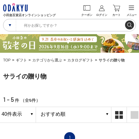
小田急百貨店オンラインショッピング
クーポン
ログイン
カート
メニュー
TOP
ギフト
カテゴリから選ぶ
カタログギフト
サライの贈り物
サライの贈り物
1 - 5
5
件 （全
件）
1