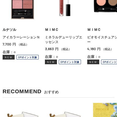
ルナソル
ＭｉＭＣ
ＭｉＭＣ
アイカラーレーションＮ
ミネラルデューリップエ
ビオモイスチュア
ッセンス
ー
7,700
円
（税込）
3,663
4,180
円
円
（税込）
（税込）
在庫：○
在庫：○
在庫：○
NEW
OPポイント対象
NEW
OPポイント対象
NEW
OPポイント
RECOMMEND
おすすめ