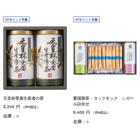
OPポイント対象
OPポイント対象
天皇杯受賞生産者の茶
愛国製茶・ヨックモック シガー
ル詰合せ
3,240
円
（8%税込）
5,400
円
（8%税込）
在庫：○
在庫：○