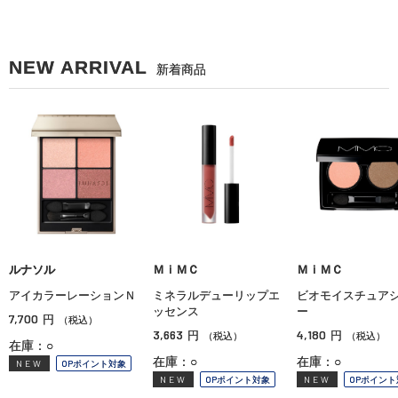
NEW ARRIVAL
新着商品
ルナソル
ＭｉＭＣ
ＭｉＭＣ
アイカラーレーションＮ
ミネラルデューリップエ
ビオモイスチュア
ッセンス
ー
7,700
円
（税込）
3,663
4,180
円
円
（税込）
（税込）
在庫：○
在庫：○
在庫：○
NEW
OPポイント対象
NEW
OPポイント対象
NEW
OPポイント