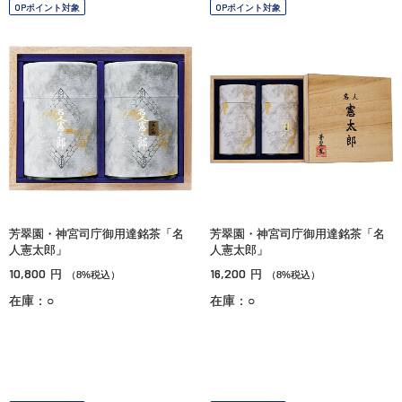
OPポイント対象
OPポイント対象
芳翠園・神宮司庁御用達銘茶「名
芳翠園・神宮司庁御用達銘茶「名
人憲太郎」
人憲太郎」
10,800
16,200
円
円
（8%税込）
（8%税込）
在庫：○
在庫：○