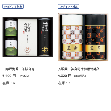
OPポイント対象
OPポイント対象
山形屋海苔・茶詰合せ
芳翠園・神宮司庁御用達銘茶
5,400
4,320
円
円
（8%税込）
（8%税込）
在庫：○
在庫：○