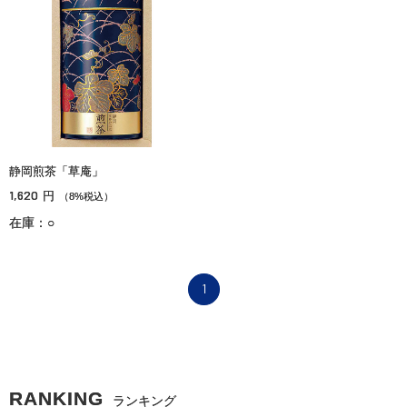
静岡煎茶「草庵」
1,620
円
（8%税込）
在庫：○
1
RANKING
ランキング