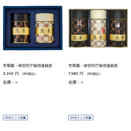
芳翠園・神宮司庁御用達銘茶
芳翠園・神宮司庁御用達銘茶
3,240
7,560
円
円
（8%税込）
（8%税込）
在庫：○
在庫：○
OPポイント対象
OPポイント対象