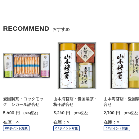
RECOMMEND
おすすめ
愛国製茶・ヨックモッ
山本海苔店・愛国製茶・
山本海苔店・愛国
ク シガール詰合せ
梅干詰合せ
合せ
5,400
3,240
2,700
円
円
円
（8%税込）
（8%税込）
（8%税込
在庫：○
在庫：○
在庫：○
OPポイント対象
OPポイント対象
OPポイント対象