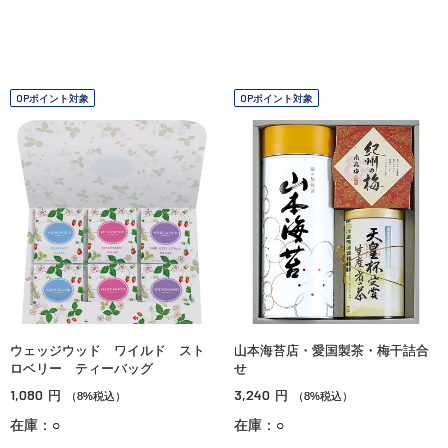
OPポイント対象
OPポイント対象
ウェッジウッド ワイルド スト
山本海苔店・愛国製茶・梅干詰合
ロベリー ティーバッグ
せ
1,080
3,240
円
円
（8%税込）
（8%税込）
在庫：○
在庫：○