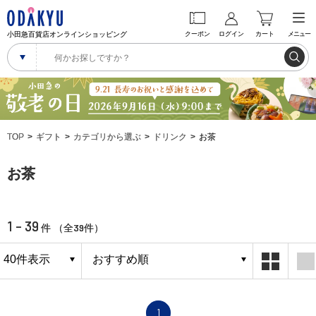
小田急百貨店オンラインショッピング
クーポン
ログイン
カート
メニュー
TOP
ギフト
カテゴリから選ぶ
ドリンク
お茶
お茶
1 - 39
39
件 （全
件）
1