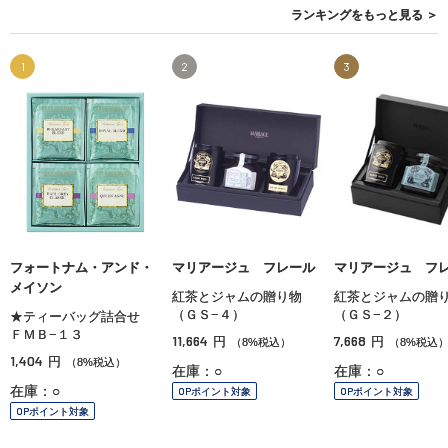
ランキングを
もっと見る
＞
1
2
3
フォートナム・アンド・
マリアージュ フレール
マリアージュ フ
メイソン
紅茶とジャムの贈り物
紅茶とジャムの贈
（ＧＳ−４）
（ＧＳ−２）
★ティーバッグ詰合せ
ＦＭＢ−１３
11,664
7,668
円
円
（8%税込）
（8%税込
1,404
円
（8%税込）
在庫：○
在庫：○
在庫：○
OPポイント対象
OPポイント対象
OPポイント対象