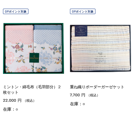
OPポイント対象
OPポイント対象
ミントン・綿毛布（毛羽部分）２
重ね織りボーダーガーゼケット
枚セット
7,700
円
（税込）
22,000
円
（税込）
在庫：○
在庫：○