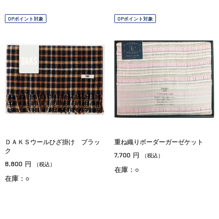
OPポイント対象
OPポイント対象
ＤＡＫＳウールひざ掛け ブラッ
重ね織りボーダーガーゼケット
ク
7,700
円
（税込）
8,800
円
（税込）
在庫：○
在庫：○