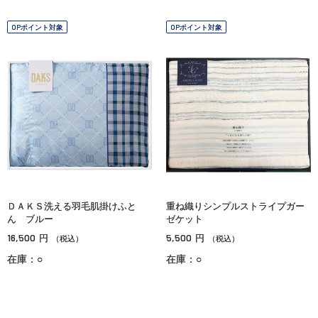
OPポイント対象
OPポイント対象
ＤＡＫＳ洗える羽毛肌掛けふと
重ね織りシンプルストライプガー
ん ブルー
ゼケット
16,500
5,500
円
円
（税込）
（税込）
在庫：○
在庫：○