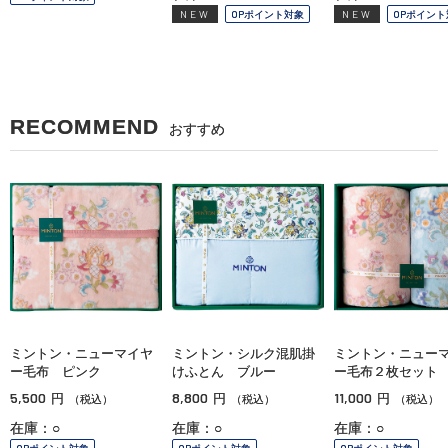
NEW
OPポイント対象
NEW
OPポイント
RECOMMEND
おすすめ
ミントン・ニューマイヤ
ミントン・シルク混肌掛
ミントン・ニュー
ー毛布 ピンク
けふとん ブルー
ー毛布２枚セット
5,500
8,800
11,000
円
円
円
（税込）
（税込）
（税込）
在庫：○
在庫：○
在庫：○