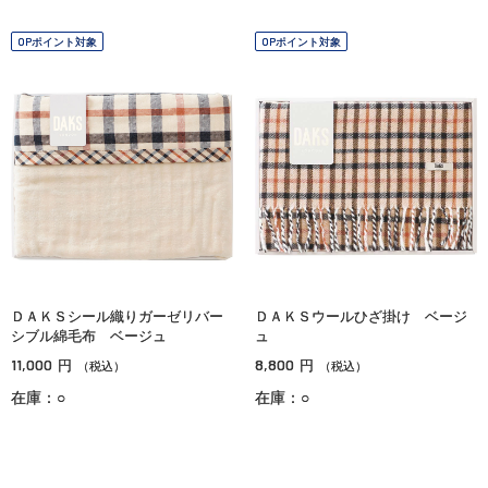
OPポイント対象
OPポイント対象
ＤＡＫＳシール織りガーゼリバー
ＤＡＫＳウールひざ掛け ベージ
シブル綿毛布 ベージュ
ュ
11,000
8,800
円
円
（税込）
（税込）
在庫：○
在庫：○