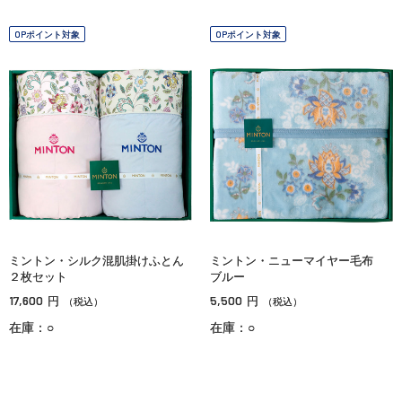
OPポイント対象
OPポイント対象
ミントン・シルク混肌掛けふとん
ミントン・ニューマイヤー毛布
２枚セット
ブルー
17,600
5,500
円
円
（税込）
（税込）
在庫：○
在庫：○