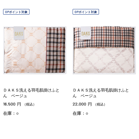
OPポイント対象
OPポイント対象
ＤＡＫＳ洗える羽毛肌掛けふと
ＤＡＫＳ洗える羽毛肌掛けふと
ん ベージュ
ん ベージュ
16,500
22,000
円
円
（税込）
（税込）
在庫：○
在庫：○