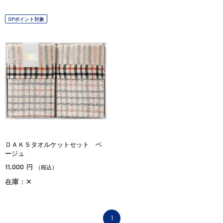
OPポイント対象
ＤＡＫＳタオルケットセット ベ
ージュ
11,000
円
（税込）
在庫：✕
1