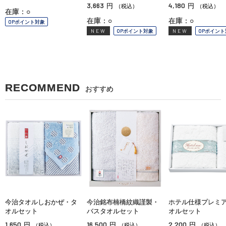
3,663
4,180
円
円
（税込）
（税込）
在庫：○
在庫：○
在庫：○
OPポイント対象
NEW
OPポイント対象
NEW
OPポイント
RECOMMEND
おすすめ
今治タオルしおかぜ・タ
今治銘布楠橋紋織謹製・
ホテル仕様プレミ
オルセット
バスタオルセット
オルセット
1,650
16,500
2,200
円
円
円
（税込）
（税込）
（税込）