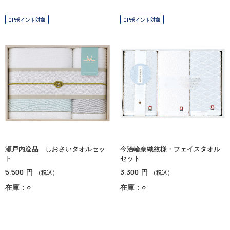
OPポイント対象
OPポイント対象
瀬戸内逸品 しおさいタオルセッ
今治輪奈織紋様・フェイスタオル
ト
セット
5,500
3,300
円
円
（税込）
（税込）
在庫：○
在庫：○