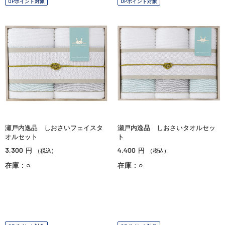
OPポイント対象
OPポイント対象
瀬戸内逸品 しおさいフェイスタ
瀬戸内逸品 しおさいタオルセッ
オルセット
ト
3,300
4,400
円
円
（税込）
（税込）
在庫：○
在庫：○