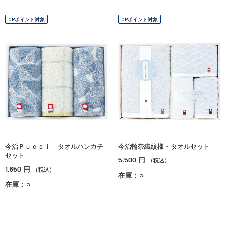
OPポイント対象
OPポイント対象
今治Ｐｕｃｃｉ タオルハンカチ
今治輪奈織紋様・タオルセット
セット
5,500
円
（税込）
1,650
円
（税込）
在庫：○
在庫：○