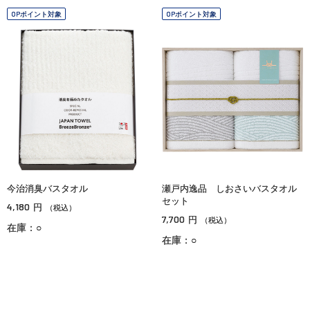
OPポイント対象
OPポイント対象
今治消臭バスタオル
瀬戸内逸品 しおさいバスタオル
セット
4,180
円
（税込）
7,700
円
（税込）
在庫：○
在庫：○