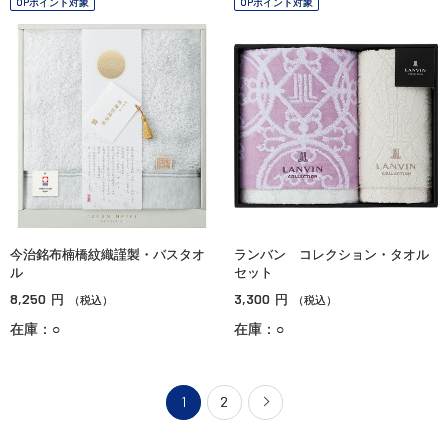
OPポイント対象
OPポイント対象
今治銘布楠橋紋織謹製・バスタオ
ランバン コレクション・タオル
ル
セット
8,250
3,300
円
円
（税込）
（税込）
在庫：○
在庫：○
1
2