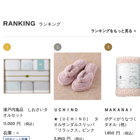
RANKING
ランキング
ランキングを
もっと見る
＞
1
2
3
瀬戸内逸品 しおさいタ
ＵＣＨＩＮＯ
ＭＡＫＡＮＡＩ
オルセット
★［ＵＣＨＩＮＯ］ タ
ボディがうなづく
11,000
円
（税込）
オルサンダルスリッパ
タオル（桃）
「リラックス」ピンク
1,650
在庫：○
円
（税込）
3,850
円
（税込）
OPポイント対象