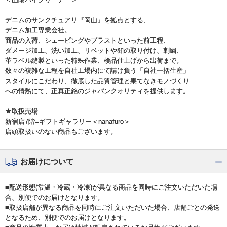
デニムのサンクチュアリ『岡山』を拠点とする、
デニム加工専業会社。
商品の入荷、シェービングやブラストといった前工程、
ダメージ加工、洗い加工、リベットや釦の取り付け、刺繍、
革ラベル縫製といった特殊作業、検品仕上げから出荷まで。
数々の複雑な工程を自社工場内にて請け負う「自社一括生産」
スタイルにこだわり、徹底した品質管理と果てなきモノづくり
への情熱にて、正真正銘のジャパンクオリティを提供します。
★取扱売場
新宿店7階=ギフトギャラリー＜nanafuro＞
店頭取扱いのない商品もございます。
お届けについて
■配送形態(常温・冷蔵・冷凍)が異なる商品を同時にご注文いただいた場
合、別便でのお届けとなります。
■取扱店舗が異なる商品を同時にご注文いただいた場合、店舗ごとの発送
となるため、別便でのお届けとなります。