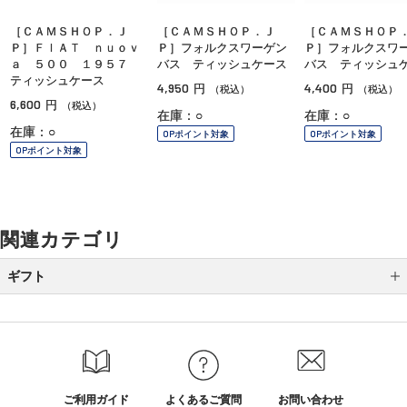
［ＣＡＭＳＨＯＰ．Ｊ
［ＣＡＭＳＨＯＰ．Ｊ
［ＣＡＭＳＨＯＰ
Ｐ］ＦＩＡＴ ｎｕｏｖ
Ｐ］フォルクスワーゲン
Ｐ］フォルクスワ
ａ ５００ １９５７
バス ティッシュケース
バス ティッシュ
ティッシュケース
4,950
4,400
円
円
（税込）
（税込）
6,600
円
（税込）
在庫：○
在庫：○
在庫：○
OPポイント対象
OPポイント対象
OPポイント対象
関連カテゴリ
ギフト
カテゴリから選ぶ
全国送料無料ギフト
シーンから選ぶ
ご利用ガイド
よくあるご質問
お問い合わせ