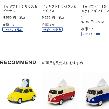
［ｅギフト］シリウス＆
［ｅギフト］マゼラン＆
［ｅギフト］［Ｄ
ビーナス
アイリス
ｅｙ］ｅギフト 
ル
11,880
5,280
円
円
（税込）
（税込）
4,180
円
（税込）
在庫：○
在庫：○
在庫：○
OPポイント対象
OPポイント対象
OPポイント対象
RECOMMEND
この商品を見た人におすすめ