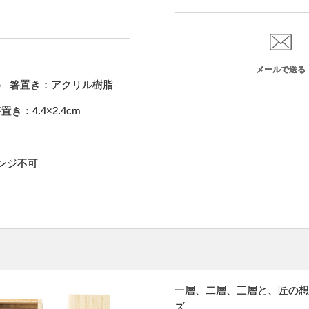
メールで送る
） 箸置き：アクリル樹脂
き：4.4×2.4cm
ンジ不可
一層、二層、三層と、匠の想
ズ。