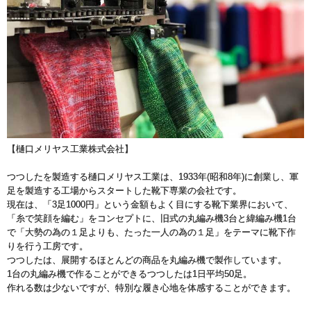
【樋口メリヤス工業株式会社】
つつしたを製造する樋口メリヤス工業は、1933年(昭和8年)に創業し、軍
足を製造する工場からスタートした靴下専業の会社です。
現在は、「3足1000円」という金額もよく目にする靴下業界において、
「糸で笑顔を編む」をコンセプトに、旧式の丸編み機3台と緯編み機1台
で「大勢の為の１足よりも、たった一人の為の１足」をテーマに靴下作
りを行う工房です。
つつしたは、展開するほとんどの商品を丸編み機で製作しています。
1台の丸編み機で作ることができるつつしたは1日平均50足。
作れる数は少ないですが、特別な履き心地を体感することができます。