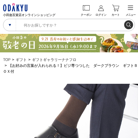
小田急百貨店オンラインショッピング
クーポン
ログイン
カート
メニュー
TOP
ギフト
ギフトギャラリーナナフロ
【お好みの言葉が入れられる！】ビジ専つつした ダークブラウン ギフトＢ
ＯＸ付