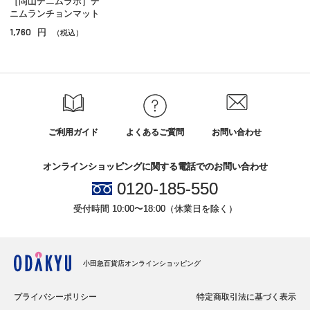
［岡山デニムラボ］デ
プチギフト
ニムランチョンマット
1,760
円
引越し・新築・開店祝い
（税込）
お見舞い
結婚内祝い
出産内祝い
ご利用ガイド
よくあるご質問
お問い合わせ
快気祝い
オンラインショッピングに関する電話でのお問い合わせ
内祝い
0120-185-550
お供え
受付時間 10:00〜18:00（休業日を除く）
お香典返し
法事・法要の引き物
小田急百貨店オンラインショッピング
メッセージカード対象商品
プライバシーポリシー
特定商取引法に基づく表示
ギフトラッピング対象商品