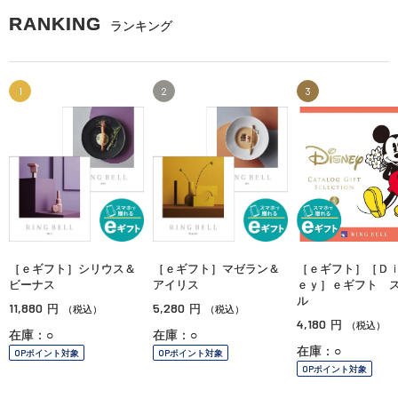
RANKING
ランキング
1
2
3
［ｅギフト］シリウス＆
［ｅギフト］マゼラン＆
［ｅギフト］［Ｄ
ビーナス
アイリス
ｅｙ］ｅギフト 
ル
11,880
5,280
円
円
（税込）
（税込）
4,180
円
（税込）
在庫：○
在庫：○
在庫：○
OPポイント対象
OPポイント対象
OPポイント対象