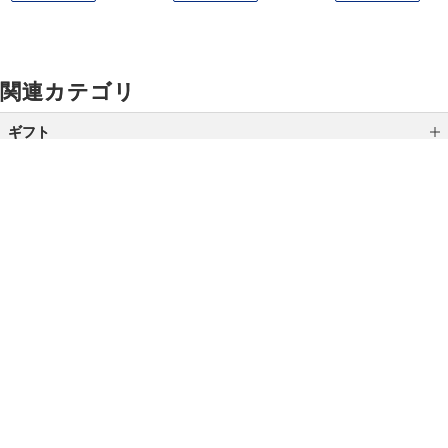
関連カテゴリ
ギフト
カテゴリから選ぶ
全国送料無料ギフト
シーンから選ぶ
ご利用ガイド
よくあるご質問
お問い合わせ
結婚祝い
オンラインショッピングに関する電話でのお問い合わせ
誕生日ギフト
0120-185-550
出産祝い
受付時間 10:00〜18:00（休業日を除く）
プチギフト
引越し・新築・開店祝い