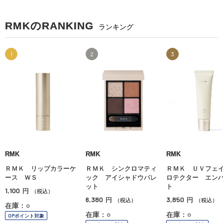
RMKのRANKING
ランキング
1
2
3
RMK
RMK
RMK
ＲＭＫ リップカラーケ
ＲＭＫ シンクロマティ
ＲＭＫ ＵＶフェ
ース ＷＳ
ック アイシャドウパレ
ロテクター エン
ット
ト
1,100
円
（税込）
6,380
3,850
円
円
（税込）
（税込）
在庫：○
在庫：○
在庫：○
OPポイント対象