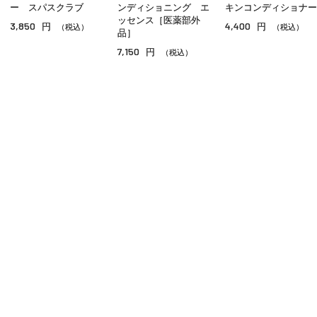
チーク
ー スパスクラブ
ンディショニング エ
キンコンディショナー
ッセンス［医薬部外
3,850
4,400
円
円
シェーディング・ハイライト
（税込）
（税込）
品］
7,150
円
（税込）
ネイル
その他のメイクアップ
ご利用ガイド
よくあるご質問
お問い合わせ
オンラインショッピングに関する電話でのお問い合わせ
0120-185-550
受付時間 10:00〜18:00（休業日を除く）
小田急百貨店オンラインショッピング