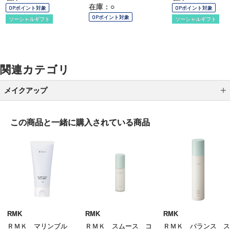
在庫：○
OPポイント対象
OPポイント対象
OPポイント対象
ソーシャルギフト
ソーシャルギフト
関連カテゴリ
メイクアップ
アイシャドウ
この商品と一緒に
購入されている商品
アイライナー
アイブロウ
マスカラ
リップ
グロス
RMK
RMK
RMK
ＲＭＫ マリンブル
ＲＭＫ スムース コ
ＲＭＫ バランス ス