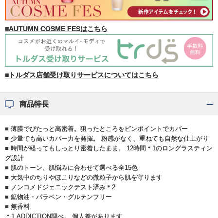
■AUTUMN COSME FESはこちら
■トルダス店舗受け取りサービスについてはこちら
商品特長
■ 薄膜でぴたっと高密着。狙ったところをピンポイントでカバー
■ 少量でも高いカバー力を発揮。 粉感がなく、重ねても自然な仕上がり
■ 時間が経ってもしっとり密着したまま。 12時間＊1のロングラスティン
グ設計
■ 肌のトーン、肌悩みに合わせて選べる全15色
■ 大気中のちりやほこりなどの微粒子から肌を守ります
■ ノンコメドジェニックテスト済み＊2
■ 鉱物油・パラベン・グルテンフリー
■ 無香料
＊1 ADDICTION調べ。 個人差があります