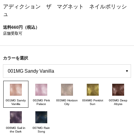
アディクション ザ マグネット ネイルポリッシ
ュ
送料660円（税込）
店舗受取可
カラーを選択
001MG Sandy
002MG Pink
003MG Horizon
004MG Peridot
005MG Deep
Vanilla
Palace
City
Sun
Abyss
006MG Sail in
007MG Rain
the Dark
Song