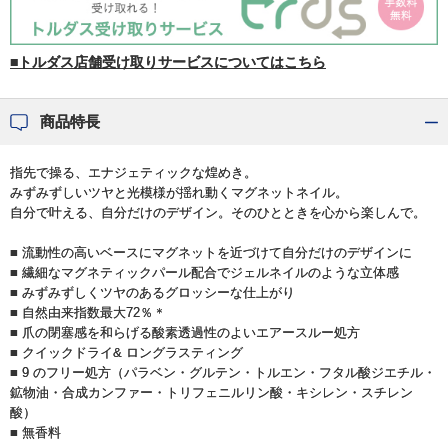
■トルダス店舗受け取りサービスについてはこちら
商品特長
指先で操る、エナジェティックな煌めき。
みずみずしいツヤと光模様が揺れ動くマグネットネイル。
自分で叶える、自分だけのデザイン。そのひとときを心から楽しんで。
■ 流動性の高いベースにマグネットを近づけて自分だけのデザインに
■ 繊細なマグネティックパール配合でジェルネイルのような立体感
■ みずみずしくツヤのあるグロッシーな仕上がり
■ 自然由来指数最大72％＊
■ 爪の閉塞感を和らげる酸素透過性のよいエアースルー処方
■ クイックドライ& ロングラスティング
■ 9 のフリー処方（パラベン・グルテン・トルエン・フタル酸ジエチル・
鉱物油・合成カンファー・トリフェニルリン酸・キシレン・スチレン
酸）
■ 無香料