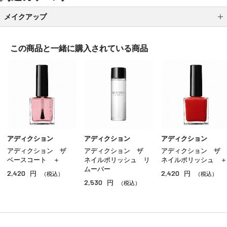
メイクアップ
アイシャドウ
この商品と一緒に
購入されている商品
アイライナー
アイブロウ
マスカラ
リップ
グロス
アディクション
アディクション
アディクション
アディクション ザ
アディクション ザ
アディクション ザ
チーク
ベースコート ＋
ネイルポリッシュ リ
ネイルポリッシュ ＋
ムーバー
2,420
2,420
円
円
シェーディング・ハイライト
（税込）
（税込）
2,530
円
（税込）
ネイル
その他のメイクアップ