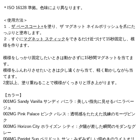
＊ISO 16128 準拠。色味により異なります。
＜使用方法＞
１．
ザ ベースコート+
を塗り、ザ マグネット ネイルポリッシュを爪にた
っぷりと塗布します。
２．すぐに
マグネット スティック
をできるだけ近づけて15秒固定し、模
様を作ります。
模様をしっかり固定したいときは動かさずに15秒間マグネットを当てま
す。
模様をふんわりさせたいときは少し遠くから当て、軽く動かしながら当
てます。
2度以上、塗り重ねることで模様がくっきりと浮き上がります。
【カラー】
001MG Sandy Vanilla サンディ バニラ：美しい指先に見せるバニラベー
ジュ
002MG Pink Palace ピンク パレス：透明感をたたえた洗練のモーヴピン
ク
003MG Horizon City ホライズン シティ：夕陽が差した瞬間のモダンなグ
レー
004MG Peridot Sun ペリドット サン：みずみずしい煌めきのライトオリ