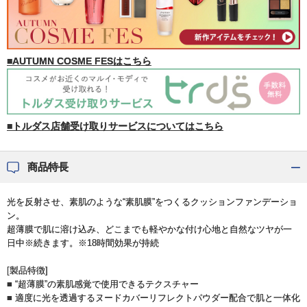
■AUTUMN COSME FESはこちら
■トルダス店舗受け取りサービスについてはこちら
商品特長
光を反射させ、素肌のような“素肌膜”をつくるクッションファンデーショ
ン。
超薄膜で肌に溶け込み、どこまでも軽やかな付け心地と自然なツヤが一
日中※続きます。※18時間効果が持続
[製品特徴]
■ “超薄膜”の素肌感覚で使用できるテクスチャー
■ 適度に光を透過するヌードカバーリフレクトパウダー配合で肌と一体化