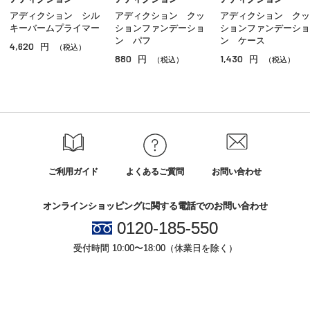
アディクション シル
アディクション クッ
アディクション クッ
ＢＢ／ＣＣクリーム
キーバームプライマー
ションファンデーショ
ションファンデーショ
ン パフ
ン ケース
4,620
円
コンシーラー
（税込）
880
1,430
円
円
（税込）
（税込）
その他ベースメイク
ご利用ガイド
よくあるご質問
お問い合わせ
オンラインショッピングに関する電話でのお問い合わせ
0120-185-550
受付時間 10:00〜18:00（休業日を除く）
小田急百貨店オンラインショッピング