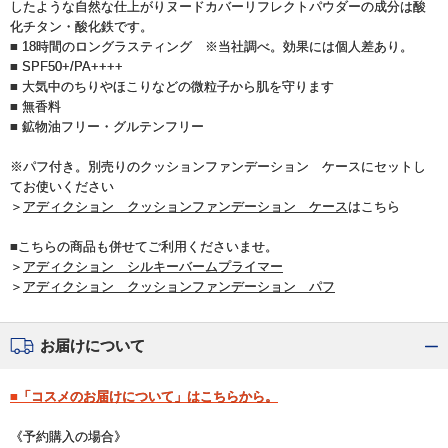
したような自然な仕上がりヌードカバーリフレクトパウダーの成分は酸
化チタン・酸化鉄です。
■ 18時間のロングラスティング ※当社調べ。効果には個人差あり。
■ SPF50+/PA++++
■ 大気中のちりやほこりなどの微粒子から肌を守ります
■ 無香料
■ 鉱物油フリー・グルテンフリー
※パフ付き。別売りのクッションファンデーション ケースにセットし
てお使いください
＞
アディクション クッションファンデーション ケース
はこちら
■こちらの商品も併せてご利用くださいませ。
＞
アディクション シルキーバームプライマー
＞
アディクション クッションファンデーション パフ
お届けについて
■「コスメのお届けについて」はこちらから。
《予約購入の場合》