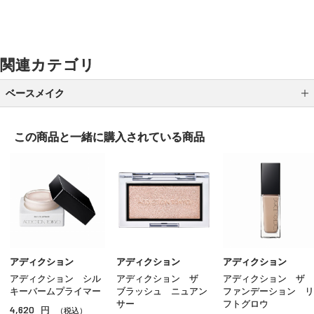
関連カテゴリ
ベースメイク
メイク下地
この商品と一緒に
購入されている商品
パウダーファンデーション
クッションファンデーション
クリームファンデーション
リキッドファンデーション
パウダー
アディクション
アディクション
アディクション
アディクション シル
アディクション ザ
アディクション ザ
ＢＢ／ＣＣクリーム
キーバームプライマー
ブラッシュ ニュアン
ファンデーション リ
サー
フトグロウ
4,620
円
コンシーラー
（税込）