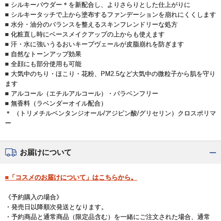
■ シルキーパウダー＊を新配合し、よりさらりとした仕上がりに
■ シルキータッチで上から塗布するファンデーションを崩れにくくします
■ 水分・油分のバランスを整えるスキンフレンドリーな処方
■ 化粧直し時にベースメイクアップの上からも使えます
■ 汗・水に強いうるおいキープヴェールが皮脂崩れを防ぎます
■ 自然なトーンアップ効果
■ 全顔にも部分使用も可能
■ 大気中のちり・ほこり・花粉、PM2.5など大気中の微粒子から肌を守り
ます
■ アルコール（エチルアルコール）・パラベンフリー
■ 無香料（ラベンダーオイル配合）
＊ （トリメチルペンタンジオール/アジピン酸/グリセリン）クロスポリマ
ー
お届けについて
■「コスメのお届けについて」はこちらから。
《予約購入の場合》
・発売日以降順次発送となります。
・予約商品と通常商品（限定品含む）を一緒にご注文された場合、通常