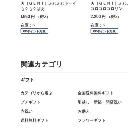
★［ＧＥＮＩ］ふわふわトーイ
★［ＧＥＮＩ］ふ
もぐもぐばあ
コロコロコロリン
1,650
2,200
円
円
（税込）
（税込）
在庫：○
在庫：○
OPポイント対象
OPポイント対象
関連カテゴリ
ギフト
カテゴリから選ぶ
全国送料無料ギフト
プチギフト
引越し・新築・開店祝い
内祝い
お供え
送料無料ギフト
フラワーギフト