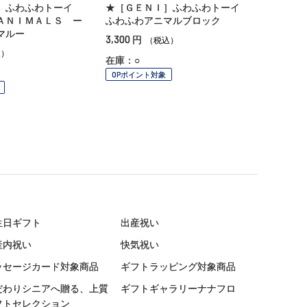
］ふわふわトーイ
★［ＧＥＮＩ］ふわふわトーイ
ＡＮＩＭＡＬＳ ー
ふわふわアニマルブロック
マルー
3,300
円
（税込）
込）
在庫：○
OPポイント対象
生日ギフト
出産祝い
産内祝い
快気祝い
ッセージカード対象商品
ギフトラッピング対象商品
だわりシニアへ贈る、上質
ギフトギャラリーナナフロ
フトセレクション