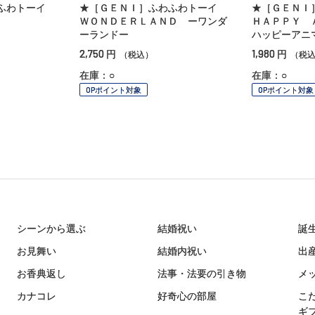
わふわトーイ
★［ＧＥＮＩ］ふわふわトーイ
★［ＧＥＮＩ
ＷＯＮＤＥＲＬＡＮＤ ーワンダ
ＨＡＰＰＹ 
ーランドー
ハッピーアニ
2,750
1,980
円
円
（税込）
（税
在庫：○
在庫：○
OPポイント対象
OPポイント対象
シーンから選ぶ
結婚祝い
誕
お見舞い
結婚内祝い
出
お香典返し
法事・法要の引き物
メ
カナコレ
好奇心の部屋
こ
ギ