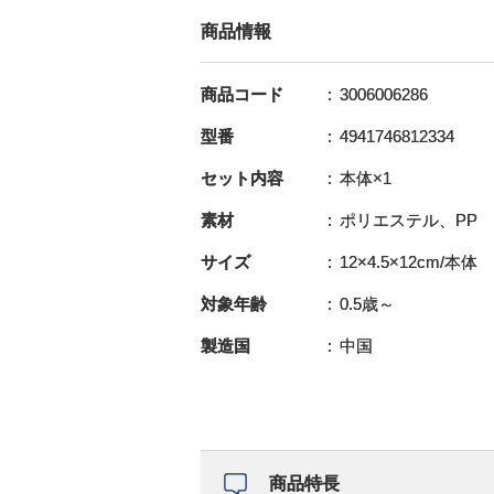
商品情報
商品コード
3006006286
型番
4941746812334
セット内容
本体×1
素材
ポリエステル、PP
サイズ
12×4.5×12cm/本体
対象年齢
0.5歳～
製造国
中国
商品特長