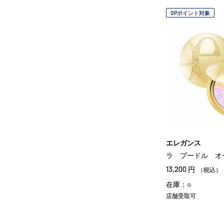
OPポイント対象
エレガンス
ラ プードル オ
13,200
円
（税込）
在庫：○
店舗受取可