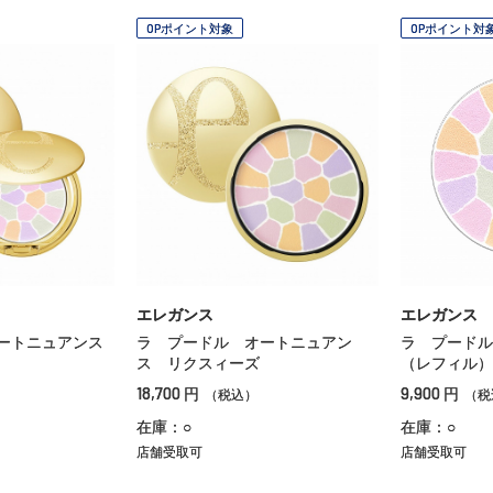
OPポイント対象
OPポイント対
エレガンス
エレガンス
ートニュアンス
ラ プードル オートニュアン
ラ プードル
ス リクスィーズ
（レフィル）
18,700
9,900
円
円
（税込）
（税
在庫：○
在庫：○
店舗受取可
店舗受取可