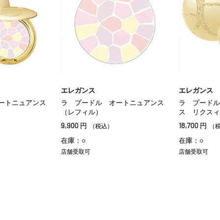
エレガンス
エレガンス
ートニュアンス
ラ プードル オートニュアンス
ラ プードル
（レフィル）
ス リクスィ
9,900
18,700
円
円
（税込）
（
在庫：○
在庫：○
店舗受取可
店舗受取可