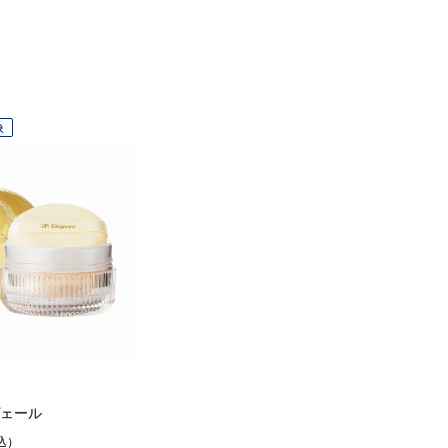
象
ェール
込）