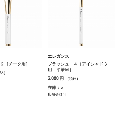
エレガンス
２［チーク用］
ブラッシュ ４［アイシャドウ
用 平筆Ｍ］
込）
3,080
円
（税込）
在庫：○
店舗受取可