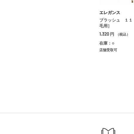
エレガンス
ブラッシュ １１
毛用］
1,320
円
（税込）
在庫：○
店舗受取可