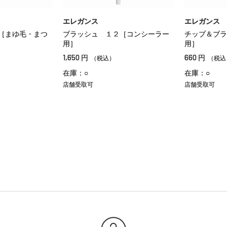
エレガンス
エレガンス
［まゆ毛・まつ
ブラッシュ １２［コンシーラー
チップ＆ブラ
用］
用］
1,650
660
円
円
（税込）
（税込
在庫：○
在庫：○
店舗受取可
店舗受取可