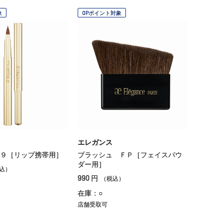
象
OPポイント対象
エレガンス
９［リップ携帯用］
ブラッシュ ＦＰ［フェイスパウ
ダー用］
込）
990
円
（税込）
在庫：○
店舗受取可