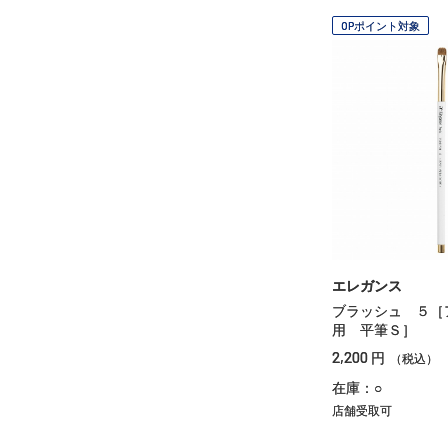
OPポイント対象
エレガンス
ブラッシュ ５［
用 平筆Ｓ］
2,200
円
（税込）
在庫：○
店舗受取可