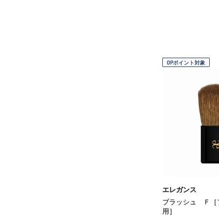
OPポイント対象
エレガンス
ブラッシュ Ｆ［
用］