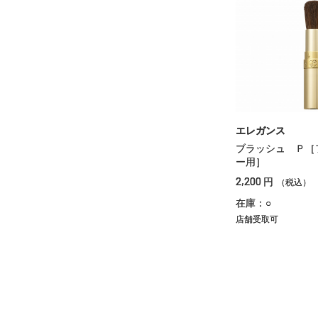
エレガンス
ブラッシュ Ｐ［
ー用］
2,200
円
（税込）
在庫：○
店舗受取可