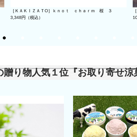
［ＫＡＫⅠＺＡＴО］ｋｎｏｔ ｃｈａｒｍ 桜 ３
［
3,348円（税込）
1
の贈り物人気１位
『お取り寄せ涼