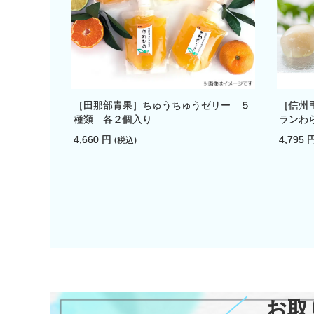
［田那部青果］ちゅうちゅうゼリー ５
［信州
種類 各２個入り
ランわ
4,660 円
4,795 
(税込)
お取