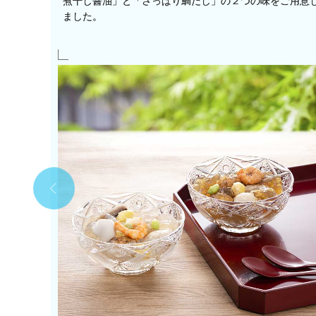
を原料に
煮干し醤油」と「さっぱり鯛だし」の２つの味をご用意
の山陰の
ました。