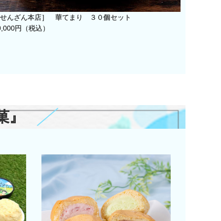
せんざん本店］ 華てまり ３０個セット
［たっち
0,000円（税込）
9,785
菓』