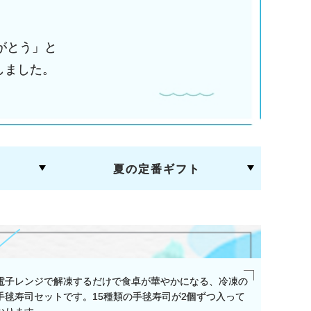
がとう」と
しました。
夏の定番ギフト
電子レンジで解凍するだけで食卓が華やかになる、冷凍の
奄美の
手毬寿司セットです。15種類の手毬寿司が2個ずつ入って
イタリ