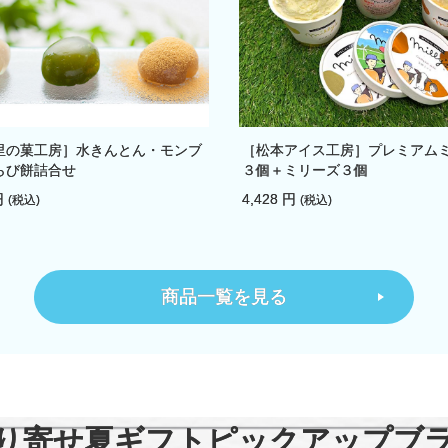
里の菓工房］水きんとん・モンブ
［松本アイス工房］プレミアム
らび餅詰合せ
３個＋ミリーズ３個
円
4,428 円
(税込)
(税込)
商品一覧を見る
り寄せ夏ギフト
ピックアップブ