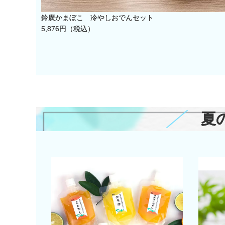
ト Ｄ－３
鈴廣かまぼこ 冷やしおでんセット
5,876円（税込）
夏