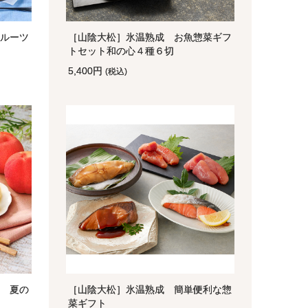
ルーツ
［山陰大松］氷温熟成 お魚惣菜ギフ
トセット和の心４種６切
5,400円
(税込)
 夏の
［山陰大松］氷温熟成 簡単便利な惣
菜ギフト