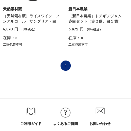
天然素材蔵
新日本農業
［天然素材蔵］ライスワイン ノ
［新日本農業］トチギノジャム
ンアルコール サングリア・白
赤白セット（赤２個、白１個）
4,670
3,672
円
円
（8%税込）
（8%税込）
在庫：○
在庫：○
二重包装不可
二重包装不可
1
ご利用ガイド
よくあるご質問
お問い合わせ