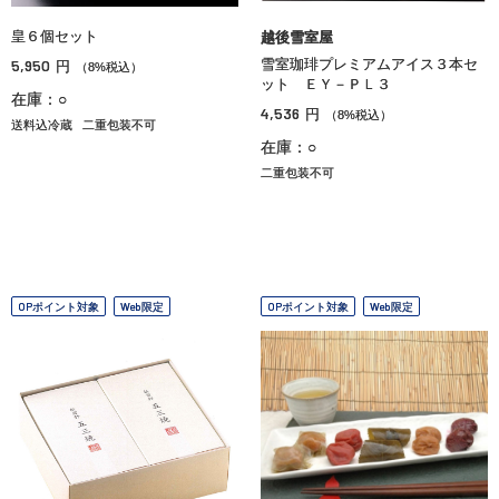
皇６個セット
越後雪室屋
5,950
雪室珈琲プレミアムアイス３本セ
円
（8%税込）
ット ＥＹ－ＰＬ３
在庫：○
4,536
円
（8%税込）
送料込冷蔵
二重包装不可
在庫：○
二重包装不可
OPポイント対象
Web限定
OPポイント対象
Web限定