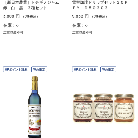
［新日本農業］トチギノジャム
雪室珈琲ドリップセット３０Ｐ
赤、白、黒 ３種セット
ＥＹ－Ｄ５Ｏ３Ｃ３
3,888
5,832
円
円
（8%税込）
（8%税込）
在庫：○
在庫：○
二重包装不可
二重包装不可
OPポイント対象
Web限定
OPポイント対象
Web限定