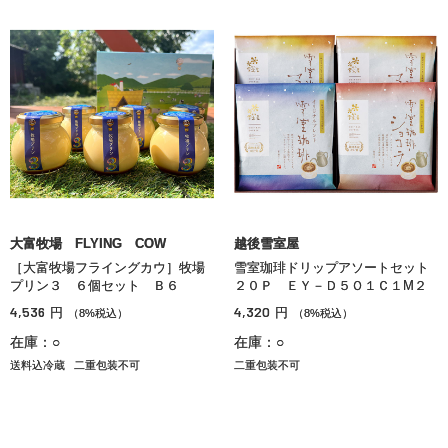
大富牧場 FLYING COW
越後雪室屋
［大富牧場フライングカウ］牧場
雪室珈琲ドリップアソートセット
プリン３ ６個セット Ｂ６
２０Ｐ ＥＹ－Ｄ５Ｏ１Ｃ１М２
4,536
4,320
円
円
（8%税込）
（8%税込）
在庫：○
在庫：○
送料込冷蔵
二重包装不可
二重包装不可