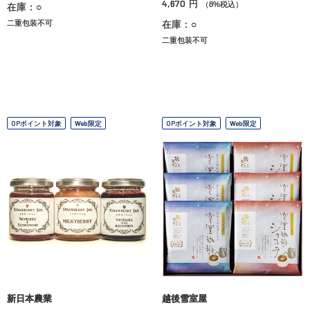
4,670
円
（8%税込）
在庫：○
二重包装不可
在庫：○
二重包装不可
OPポイント対象
Web限定
OPポイント対象
Web限定
新日本農業
越後雪室屋