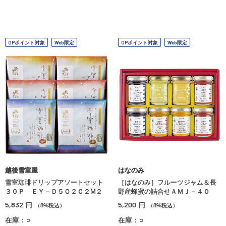
OPポイント対象
Web限定
OPポイント対象
Web限定
越後雪室屋
はなのみ
雪室珈琲ドリップアソートセット
［はなのみ］フルーツジャム＆長
３０Ｐ ＥＹ－Ｄ５Ｏ２Ｃ２М２
野産蜂蜜の詰合せＡＭＪ－４０
5,832
5,200
円
円
（8%税込）
（8%税込）
在庫：○
在庫：○