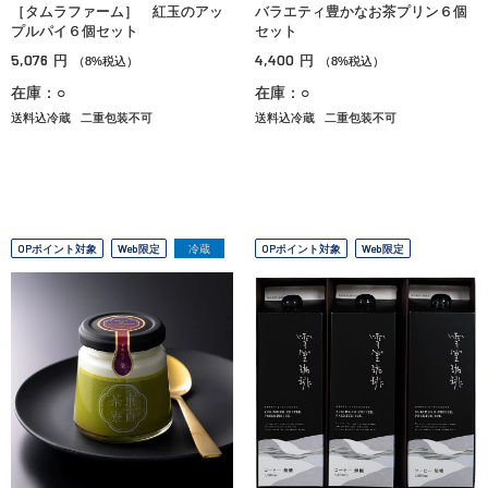
［タムラファーム］ 紅玉のアッ
バラエティ豊かなお茶プリン６個
プルパイ６個セット
セット
5,076
4,400
円
円
（8%税込）
（8%税込）
在庫：○
在庫：○
送料込冷蔵
二重包装不可
送料込冷蔵
二重包装不可
OPポイント対象
Web限定
冷蔵
OPポイント対象
Web限定