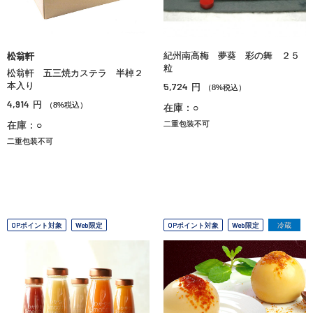
紀州南高梅 夢葵 彩の舞 ２５
松翁軒
粒
松翁軒 五三焼カステラ 半棹２
本入り
5,724
円
（8%税込）
4,914
円
（8%税込）
在庫：○
在庫：○
二重包装不可
二重包装不可
OPポイント対象
Web限定
OPポイント対象
Web限定
冷蔵