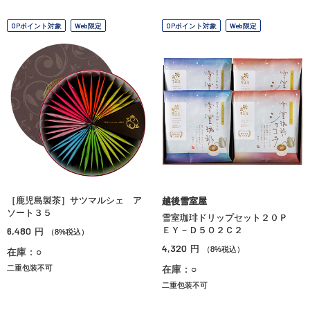
OPポイント対象
Web限定
OPポイント対象
Web限定
［鹿児島製茶］サツマルシェ ア
越後雪室屋
ソート３５
雪室珈琲ドリップセット２０Ｐ
6,480
ＥＹ－Ｄ５Ｏ２Ｃ２
円
（8%税込）
4,320
円
（8%税込）
在庫：○
二重包装不可
在庫：○
二重包装不可