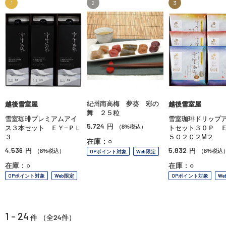
1
2
3
紀州南高梅 夢葵 彩の
越後雪室屋
越後雪室屋
舞 ２５粒
雪室珈琲プレミアムアイ
雪室珈琲ドリップ
5,724
円
（8%税込）
ス３本セット ＥＹ−ＰＬ
トセット３０Ｐ Ｅ
３
５Ｏ２Ｃ２М２
在庫：○
4,536
5,832
円
円
（8%税込）
（8%税込
OPポイント対象
Web限定
在庫：○
在庫：○
OPポイント対象
Web限定
OPポイント対象
We
1 - 24
24
件 （全
件）