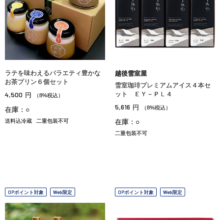
ラテを味わえるバラエティ豊かな
越後雪室屋
お茶プリン６個セット
雪室珈琲プレミアムアイス４本セ
4,500
ット ＥＹ－ＰＬ４
円
（8%税込）
5,616
円
（8%税込）
在庫：○
送料込冷蔵
二重包装不可
在庫：○
二重包装不可
OPポイント対象
Web限定
OPポイント対象
Web限定