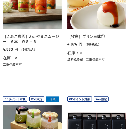
［ふみこ農園］わかやまスムージ
［牧家］プリン三昧①
ー ６本 ＷＳ－６
4,674
円
（8%税込）
4,860
円
（8%税込）
在庫：○
在庫：○
送料込冷蔵
二重包装不可
二重包装不可
OPポイント対象
Web限定
冷蔵
OPポイント対象
Web限定