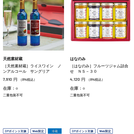
天然素材蔵
はなのみ
［天然素材蔵］ライスワイン ノ
［はなのみ］フルーツジャム詰合
ンアルコール サングリア
せ ＮＳ－３０
7,910
4,120
円
円
（8%税込）
（8%税込）
在庫：○
在庫：○
二重包装不可
二重包装不可
OPポイント対象
Web限定
冷蔵
OPポイント対象
Web限定