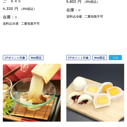
ご ６４５
5,602
円
（8%税込）
4,320
円
（8%税込）
在庫：○
在庫：○
送料込冷蔵
二重包装不可
送料込冷凍
二重包装不可
OPポイント対象
Web限定
OPポイント対象
Web限定
冷凍