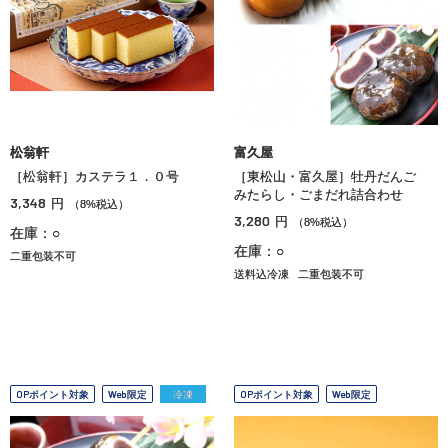
松翁軒
富久屋
［松翁軒］カステラ１．０号
［東松山・富久屋］牡丹だんご
みたらし・ごまだれ詰合わせ
3,348
円
（8%税込）
3,280
円
（8%税込）
在庫：○
在庫：○
二重包装不可
送料込冷凍
二重包装不可
OPポイント対象
Web限定
冷凍
OPポイント対象
Web限定