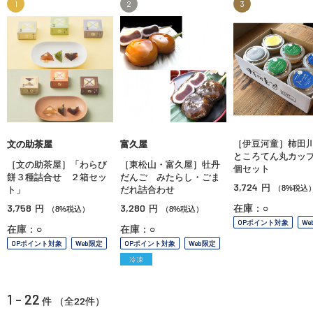
1
2
3
［伊豆河童］柿田
文の助茶屋
富久屋
ところてん丸カッ
［文の助茶屋］「わらび
［東松山・富久屋］牡丹
個セット
餅３種詰合せ ２箱セッ
だんご みたらし・ごま
3,724
円
（8%税込
ト」
だれ詰合わせ
3,758
3,280
在庫：○
円
円
（8%税込）
（8%税込）
OPポイント対象
We
在庫：○
在庫：○
OPポイント対象
Web限定
OPポイント対象
Web限定
冷凍
1 - 22
22
件 （全
件）