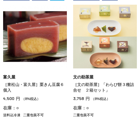
富久屋
文の助茶屋
［東松山・富久屋］栗きん豆腐６
［文の助茶屋］「わらび餅３種詰
個入
合せ ２箱セット」
4,500
3,758
円
円
（8%税込）
（8%税込）
在庫：○
在庫：○
送料込冷凍
二重包装不可
二重包装不可