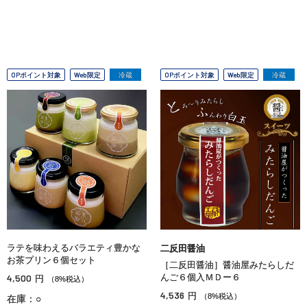
OPポイント対象
Web限定
冷蔵
OPポイント対象
Web限定
冷蔵
ラテを味わえるバラエティ豊かな
二反田醤油
お茶プリン６個セット
［二反田醤油］醤油屋みたらしだ
4,500
んご６個入ＭＤー６
円
（8%税込）
4,536
円
（8%税込）
在庫：○