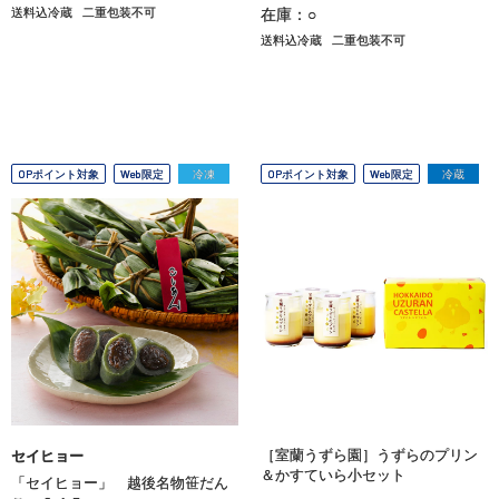
送料込冷蔵
二重包装不可
在庫：○
送料込冷蔵
二重包装不可
OPポイント対象
Web限定
冷凍
OPポイント対象
Web限定
冷蔵
［室蘭うずら園］うずらのプリン
セイヒョー
＆かすていら小セット
「セイヒョー」 越後名物笹だん