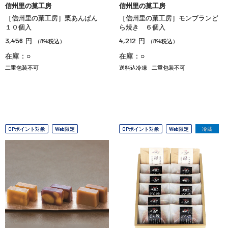
信州里の菓工房
信州里の菓工房
［信州里の菓工房］栗あんぱん
［信州里の菓工房］モンブランど
１０個入
ら焼き ６個入
3,456
4,212
円
円
（8%税込）
（8%税込）
在庫：○
在庫：○
二重包装不可
送料込冷凍
二重包装不可
OPポイント対象
Web限定
OPポイント対象
Web限定
冷蔵