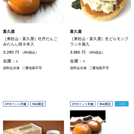
富久屋
富久屋
［東松山・富久屋］牡丹だんご
［東松山・富久屋］生どらモンブ
みたらし味８本入
ラン６個入
3,280
3,960
円
円
（8%税込）
（8%税込）
在庫：○
在庫：○
送料込冷凍
二重包装不可
送料込冷凍
二重包装不可
OPポイント対象
Web限定
OPポイント対象
Web限定
冷凍