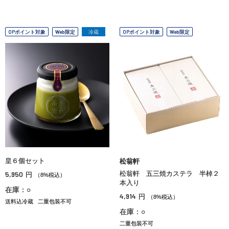
OPポイント対象
Web限定
冷蔵
OPポイント対象
Web限定
皇６個セット
松翁軒
5,950
松翁軒 五三焼カステラ 半棹２
円
（8%税込）
本入り
在庫：○
4,914
円
（8%税込）
送料込冷蔵
二重包装不可
在庫：○
二重包装不可