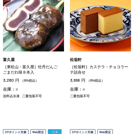
富久屋
松翁軒
［東松山・富久屋］牡丹だんご
［松翁軒］カステラ・チョコラー
ごまだれ味８本入
テ詰合せ
3,280
3,996
円
円
（8%税込）
（8%税込）
在庫：○
在庫：○
送料込冷凍
二重包装不可
二重包装不可
OPポイント対象
Web限定
冷凍
OPポイント対象
Web限定