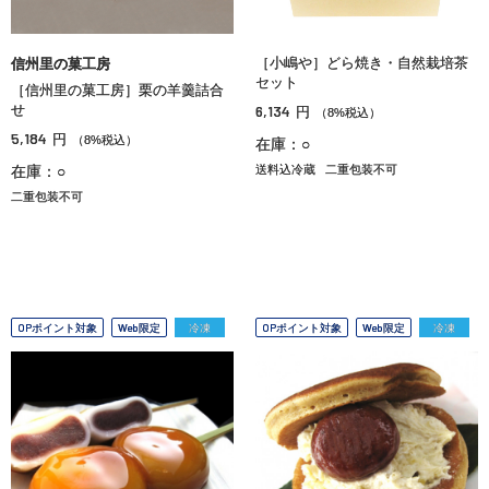
［小嶋や］どら焼き・自然栽培茶
信州里の菓工房
セット
［信州里の菓工房］栗の羊羹詰合
せ
6,134
円
（8%税込）
5,184
円
（8%税込）
在庫：○
在庫：○
送料込冷蔵
二重包装不可
二重包装不可
OPポイント対象
Web限定
冷凍
OPポイント対象
Web限定
冷凍