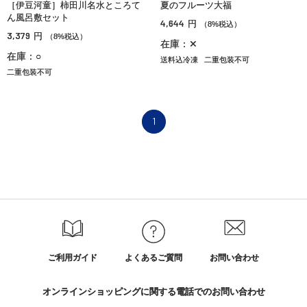
［伊豆河童］柿田川名水ところて
夏のフルーツ大福
ん風呂敷セット
4,644
円
（8%税込）
3,379
円
（8%税込）
在庫：✕
在庫：○
送料込冷凍
二重包装不可
二重包装不可
1
ご利用ガイド
よくあるご質問
お問い合わせ
オンラインショッピングに関する電話でのお問い合わせ