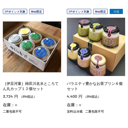
OPポイント対象
Web限定
OPポイント対象
Web限定
冷蔵
［伊豆河童］柿田川名水ところて
バラエティ豊かなお茶プリン６個
ん丸カップ１２個セット
セット
3,724
4,400
円
円
（8%税込）
（8%税込）
在庫：○
在庫：○
二重包装不可
送料込冷蔵
二重包装不可