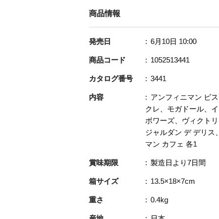
商品情報
発売日
6月10日 10:00
商品コード
1052513441
カタログ番号
3441
内容
アンフィニマン ピス
クレ、モガドール、イ
ボワーズ、ヴィクトリ
ジャルダン デ デリ
マン カフェ 各1
賞味期限
製造日より7日間
箱サイズ
13.5×18×7cm
重さ
0.4kg
産地
日本