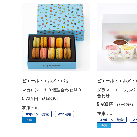
ピエール・エルメ・パリ
ピエール・エルメ・
マカロン １０個詰合わせＭＤ
グラス エ ソルベ
合わせ
5,724
円
（8%税込）
5,400
円
（8%税込）
在庫：○
在庫：○
OPポイント対象
Web限定
冷蔵
OPポイント対象
W
冷凍