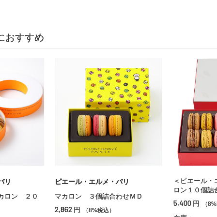
におすすめ
＜ピエール・
パリ
ピエール・エルメ・パリ
ロン１０個詰
カロン ２０
マカロン ３個詰合わせＭＤ
5,400
円
（8
2,862
円
（8%税込）