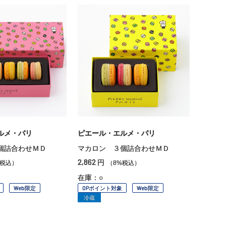
ルメ・パリ
ピエール・エルメ・パリ
個詰合わせＭＤ
マカロン ３個詰合わせＭＤ
2,862
円
%税込）
（8%税込）
在庫：○
Web限定
OPポイント対象
Web限定
冷蔵