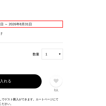
1日
～
2026年8月31日
け
数量
入れる
3人
録なしでゲスト購入ができます。カートページにて
てください。