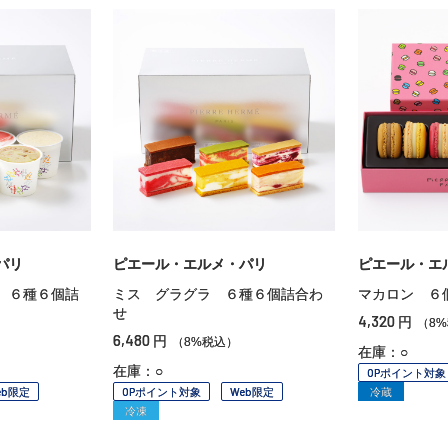
パリ
ピエール・エルメ・パリ
ピエール・エ
 ６種６個詰
ミス グラグラ ６種６個詰合わ
マカロン ６
せ
4,320
円
（8
6,480
円
（8%税込）
在庫：○
在庫：○
OPポイント対象
eb限定
OPポイント対象
Web限定
冷蔵
冷凍