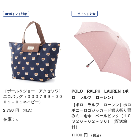
OPポイント対象
OPポイント対象
［ポール＆ジョー アクセソワ］
POLO RALPH LAUREN（ポ
エコバッグ（０００７６９－００
ロ ラルフ ローレン）
０１－０１ネイビー）
［ポロ ラルフ ローレン］ポロ
2,750
円
ポニーロゴジャカード婦人折り畳
（税込）
みミニ雨傘 ペールピンク（１０
在庫：○
３２６－０２－３０）（配送箱
付）
11,100
円
（税込）