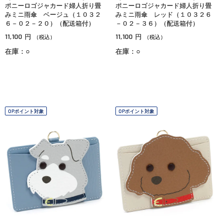
ポニーロゴジャカード婦人折り畳
ポニーロゴジャカード婦人折り畳
みミニ雨傘 ベージュ（１０３２
みミニ雨傘 レッド（１０３２６
６－０２－２０）（配送箱付）
－０２－３６）（配送箱付）
11,100
11,100
円
円
（税込）
（税込）
在庫：○
在庫：○
OPポイント対象
OPポイント対象