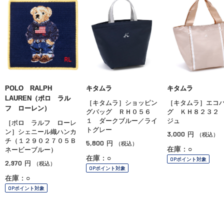
POLO RALPH
キタムラ
キタムラ
LAUREN（ポロ ラル
［キタムラ］ショッピン
［キタムラ］エコ
フ ローレン）
グバッグ ＲＨ０５６
グ ＫＨ８２３２
１ ダークブルー／ライ
ジュ
［ポロ ラルフ ローレ
トグレー
ン］シェニール織ハンカ
3,000
円
（税込）
チ（１２９０２７０５Ｂ
5,800
円
（税込）
在庫：○
ネービーブルー）
在庫：○
OPポイント対象
2,970
円
（税込）
OPポイント対象
在庫：○
OPポイント対象