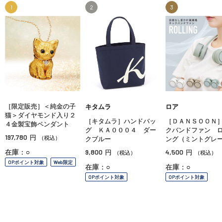
1
2
3
［限定販売］＜純金の子
キタムラ
ロア
猫＞ダイヤモンド入り２
［キタムラ］ハンドバッ
［ＤＡＮＳＯＯＮ
４金製宝飾ペンダント
グ ＫＡ０００４ ダー
クバンドファン 
197,780
円
（税込）
クブルー
ング（ミントグレ
9,800
4,500
在庫：○
円
円
（税込）
（税込）
OPポイント対象
Web限定
在庫：○
在庫：○
OPポイント対象
OPポイント対象