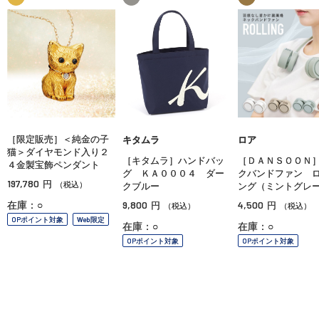
［限定販売］＜純金の子
キタムラ
ロア
猫＞ダイヤモンド入り２
［キタムラ］ハンドバッ
［ＤＡＮＳＯＯＮ
４金製宝飾ペンダント
グ ＫＡ０００４ ダー
クバンドファン 
197,780
円
（税込）
クブルー
ング（ミントグレ
9,800
4,500
在庫：○
円
円
（税込）
（税込）
OPポイント対象
Web限定
在庫：○
在庫：○
OPポイント対象
OPポイント対象