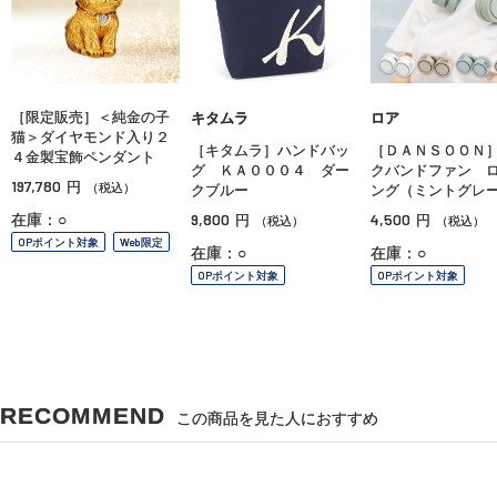
［限定販売］＜純金の子
キタムラ
ロア
猫＞ダイヤモンド入り２
［キタムラ］ハンドバッ
［ＤＡＮＳＯＯＮ
４金製宝飾ペンダント
グ ＫＡ０００４ ダー
クバンドファン 
197,780
円
（税込）
クブルー
ング（ミントグレ
9,800
4,500
在庫：○
円
円
（税込）
（税込）
OPポイント対象
Web限定
在庫：○
在庫：○
OPポイント対象
OPポイント対象
RECOMMEND
この商品を見た人におすすめ