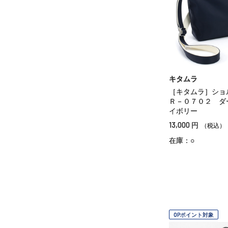
キタムラ
［キタムラ］シ
Ｒ－０７０２ ダ
イボリー
13,000
円
（税込）
在庫：○
OPポイント対象