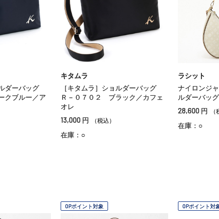
キタムラ
ラシット
ョルダーバッグ
［キタムラ］ショルダーバッグ
ナイロンジャ
ークブルー／ア
Ｒ－０７０２ ブラック／カフェ
ルダーバッグ
オレ
28,600
円
（
13,000
円
（税込）
在庫：○
在庫：○
OPポイント対象
OPポイント対