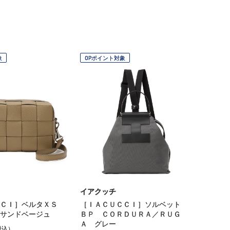
象
OPポイント対象
イアクッチ
ＣＣＩ］ベルタＸＳ
［ＩＡＣＵＣＣＩ］ソルベット
サンドベージュ
ＢＰ ＣＯＲＤＵＲＡ／ＲＵＧ
Ａ グレー
税込）