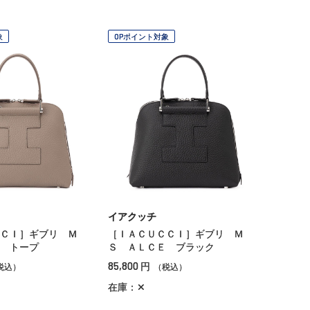
象
OPポイント対象
イアクッチ
ＣＩ］ギブリ Ｍ
［ＩＡＣＵＣＣＩ］ギブリ Ｍ
 トープ
Ｓ ＡＬＣＥ ブラック
85,800
円
税込）
（税込）
在庫：✕