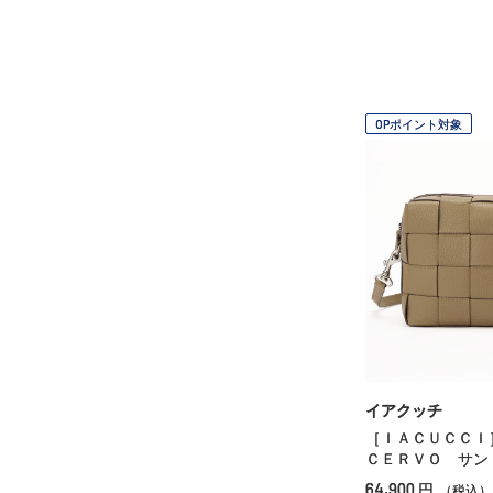
OPポイント対象
イアクッチ
［ＩＡＣＵＣＣ
ＣＥＲＶＯ サン
64,900
円
（税込）