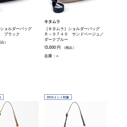
キタムラ
］ショルダーバッグ
［キタムラ］ショルダーバッグ
 ブラック
Ｒ－０７４０ サンドベージュ／
ダークブルー
税込）
13,000
円
（税込）
在庫：○
象
OPポイント対象