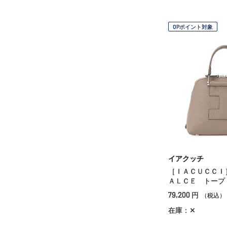
OPポイント対象
イアクッチ
［ＩＡＣＵＣＣ
ＡＬＣＥ トープ
79,200
円
（税込）
在庫：✕