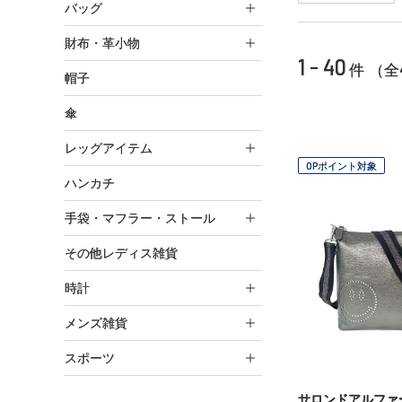
バッグ
財布・革小物
1 - 40
件 （全
帽子
傘
レッグアイテム
OPポイント対象
ハンカチ
手袋・マフラー・ストール
その他レディス雑貨
時計
メンズ雑貨
スポーツ
サロンドアルファ