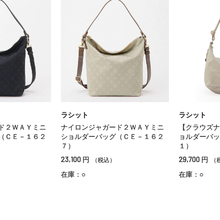
ラシット
ラシット
ド２ＷＡＹミニ
ナイロンジャガード２ＷＡＹミニ
【クラウズナ
（ＣＥ－１６２
ショルダーバッグ（ＣＥ－１６２
ョルダーバッ
７）
１）
23,100
29,700
円
円
（税込）
（
在庫：○
在庫：○