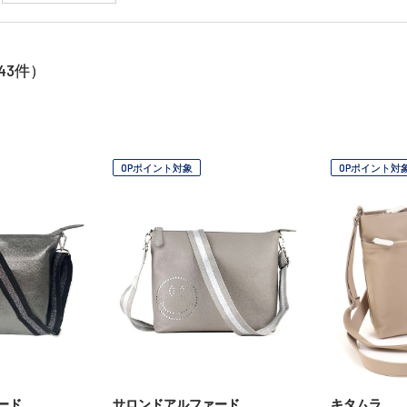
43
件）
OPポイント対象
OPポイント対
ード
サロンドアルファード
キタムラ