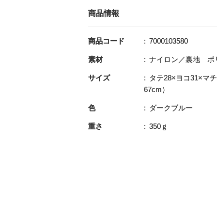
商品情報
商品コード
7000103580
素材
ナイロン／裏地 ポ
サイズ
タテ28×ヨコ31×マ
67cm）
色
ダークブルー
重さ
350ｇ