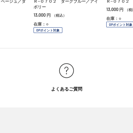
ドベージュ／ダ
Ｒ−０７０２ ダークブルー／アイ
Ｒ−０７０２
ボリー
13,000
円
（税
13,000
円
（税込）
在庫：○
在庫：○
OPポイント対象
OPポイント対象
よくあるご質問