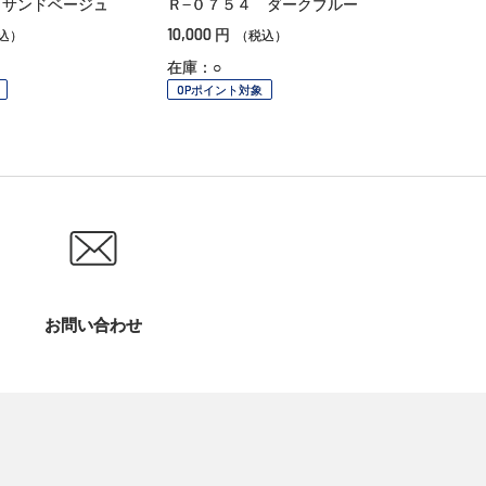
 サンドベージュ
Ｒ−０７５４ ダークブルー
10,000
円
込）
（税込）
在庫：○
OPポイント対象
お問い合わせ