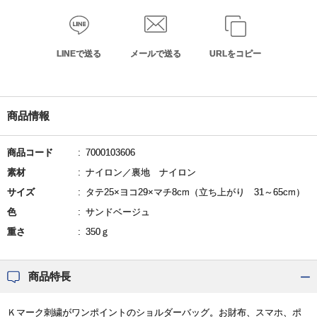
LINEで送る
メールで送る
URLをコピー
商品情報
商品コード
7000103606
素材
ナイロン／裏地 ナイロン
サイズ
タテ25×ヨコ29×マチ8cm（立ち上がり 31～65cm）
色
サンドベージュ
重さ
350ｇ
商品特長
Ｋマーク刺繍がワンポイントのショルダーバッグ。お財布、スマホ、ポ