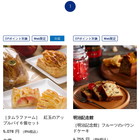
1
OPポイント対象
Web限定
冷蔵
OPポイント対象
Web限定
［タムラファーム］ 紅玉のアッ
明治記念館
プルパイ６個セット
［明治記念館］フルーツのパウン
5,076
ドケーキ
円
（8%税込）
4,755
円
（8%税込）