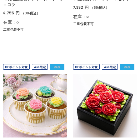
ョコラ
7,992
円
（8%税込）
4,755
円
（8%税込）
在庫：○
在庫：○
二重包装不可
二重包装不可
OPポイント対象
Web限定
冷凍
OPポイント対象
Web限定
冷凍