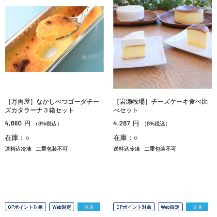
［万両屋］なかしべつゴーダチー
［岩瀬牧場］チーズケーキ食べ比
ズカタラーナ３箱セット
べセット
4,860
4,287
円
円
（8%税込）
（8%税込）
在庫：○
在庫：○
送料込冷凍
二重包装不可
送料込冷凍
二重包装不可
OPポイント対象
Web限定
冷凍
OPポイント対象
Web限定
冷凍