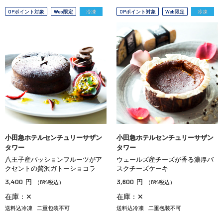
OPポイント対象
Web限定
冷凍
OPポイント対象
Web限定
冷凍
小田急ホテルセンチュリーサザン
小田急ホテルセンチュリーサザン
タワー
タワー
八王子産パッションフルーツがア
ウェールズ産チーズが香る濃厚バ
クセントの贅沢ガトーショコラ
スクチーズケーキ
3,400
3,600
円
円
（8%税込）
（8%税込）
在庫：✕
在庫：✕
送料込冷凍
二重包装不可
送料込冷凍
二重包装不可