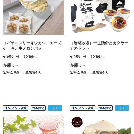
［パティスリーオシカワ］チーズ
［岩瀬牧場］一生懸命とカタラー
ケーキと生メロンパン
ナのセット
4,500
4,405
円
円
（8%税込）
（8%税込）
在庫：○
在庫：○
送料込冷凍
二重包装不可
送料込冷凍
二重包装不可
OPポイント対象
Web限定
冷凍
OPポイント対象
Web限定
冷凍