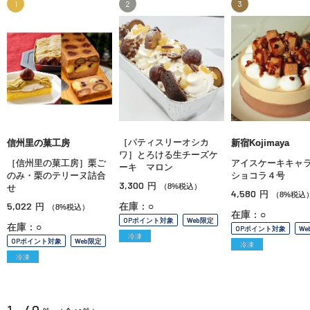
1
2
3
［パティスリーオシカ
信州里の菓工房
新宿Kojimaya
ワ］とろける生チーズケ
［信州里の菓工房］栗ご
アイスケーキキャ
ーキ マロン
のみ・栗のテリーヌ詰合
ショコラ４号
3,300
円
（8%税込）
せ
4,580
円
（8%税込
5,022
在庫：○
円
（8%税込）
在庫：○
OPポイント対象
Web限定
在庫：○
OPポイント対象
We
冷凍
OPポイント対象
Web限定
冷凍
冷凍
1 - 40