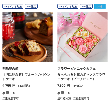
OPポイント対象
Web限定
OPポイント対象
Web限定
冷凍
明治記念館
フラワーピクニックカフェ
［明治記念館］フルーツのパウン
食べられるお花のボックスフラワ
ドケーキ
ーケーキ（ピーチピンク）
4,755
7,900
円
円
（8%税込）
（8%税込）
在庫：○
在庫：○
二重包装不可
送料込冷凍
二重包装不可