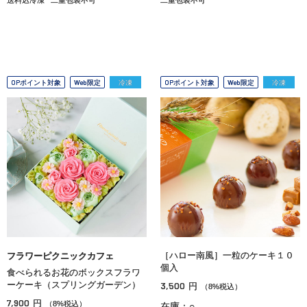
OPポイント対象
Web限定
冷凍
OPポイント対象
Web限定
冷凍
［ハロー南風］一粒のケーキ１０
フラワーピクニックカフェ
個入
食べられるお花のボックスフラワ
ーケーキ（スプリングガーデン）
3,500
円
（8%税込）
7,900
円
（8%税込）
在庫：○