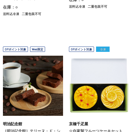
在庫：○
送料込冷凍
二重包装不可
送料込冷凍
二重包装不可
OPポイント対象
Web限定
OPポイント対象
冷凍
明治記念館
京橋千疋屋
［明治記念館］テリーヌ・ド・シ
☆自家製フルーツケーキセット