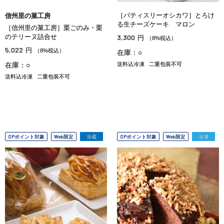
［パティスリーオシカワ］とろけ
信州里の菓工房
る生チーズケーキ マロン
［信州里の菓工房］栗ごのみ・栗
のテリーヌ詰合せ
3,300
円
（8%税込）
5,022
円
（8%税込）
在庫：○
在庫：○
送料込冷凍
二重包装不可
送料込冷凍
二重包装不可
OPポイント対象
Web限定
冷蔵
OPポイント対象
Web限定
冷凍