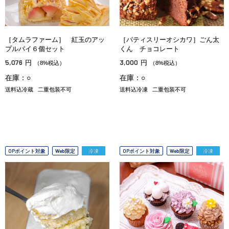
［タムラファーム］ 紅玉のアッ
［パティスリーオシカワ］ごん太
プルパイ６個セット
くん チョコレート
5,076
3,000
円
円
（8%税込）
（8%税込）
在庫：○
在庫：○
送料込冷蔵
二重包装不可
送料込冷凍
二重包装不可
OPポイント対象
Web限定
冷凍
OPポイント対象
Web限定
冷凍