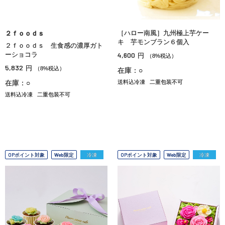
［ハロー南風］九州極上芋ケー
２ｆｏｏｄｓ
キ 芋モンブラン６個入
２ｆｏｏｄｓ 生食感の濃厚ガト
ーショコラ
4,600
円
（8%税込）
5,832
円
（8%税込）
在庫：○
在庫：○
送料込冷凍
二重包装不可
送料込冷凍
二重包装不可
OPポイント対象
Web限定
冷凍
OPポイント対象
Web限定
冷凍