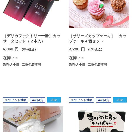
［デリカファクトリー十勝］カッ
［サリーズカップケーキ］ カッ
サータセット（２本入）
プケーキ４個セット
4,860
3,280
円
円
（8%税込）
（8%税込）
在庫：○
在庫：○
送料込冷凍
二重包装不可
送料込冷凍
二重包装不可
OPポイント対象
Web限定
冷凍
OPポイント対象
Web限定
冷凍