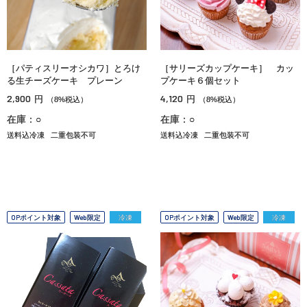
［パティスリーオシカワ］とろけ
［サリーズカップケーキ］ カッ
る生チーズケーキ プレーン
プケーキ６個セット
2,900
4,120
円
円
（8%税込）
（8%税込）
在庫：○
在庫：○
送料込冷凍
二重包装不可
送料込冷凍
二重包装不可
OPポイント対象
Web限定
冷凍
OPポイント対象
Web限定
冷凍