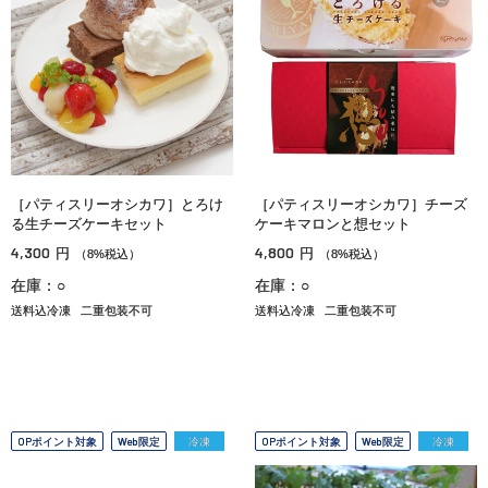
［パティスリーオシカワ］とろけ
［パティスリーオシカワ］チーズ
る生チーズケーキセット
ケーキマロンと想セット
4,300
4,800
円
円
（8%税込）
（8%税込）
在庫：○
在庫：○
送料込冷凍
二重包装不可
送料込冷凍
二重包装不可
OPポイント対象
Web限定
冷凍
OPポイント対象
Web限定
冷凍