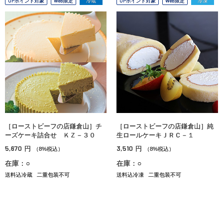
OPポイント対象
Web限定
冷蔵
OPポイント対象
Web限定
冷凍
［ローストビーフの店鎌倉山］チ
［ローストビーフの店鎌倉山］純
ーズケーキ詰合せ ＫＺ－３０
生ロールケーキＪＲＣ－１
5,670
3,510
円
円
（8%税込）
（8%税込）
在庫：○
在庫：○
送料込冷蔵
二重包装不可
送料込冷凍
二重包装不可