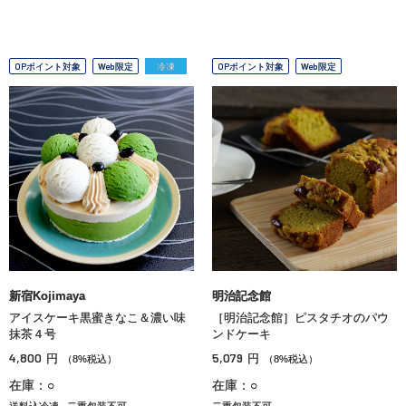
OPポイント対象
Web限定
冷凍
OPポイント対象
Web限定
新宿Kojimaya
明治記念館
アイスケーキ黒蜜きなこ＆濃い味
［明治記念館］ピスタチオのパウ
抹茶４号
ンドケーキ
4,800
5,079
円
円
（8%税込）
（8%税込）
在庫：○
在庫：○
送料込冷凍
二重包装不可
二重包装不可