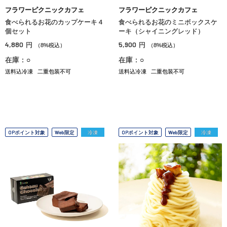
フラワーピクニックカフェ
フラワーピクニックカフェ
食べられるお花のカップケーキ４
食べられるお花のミニボックスケ
個セット
ーキ（シャイニングレッド）
4,880
5,900
円
円
（8%税込）
（8%税込）
在庫：○
在庫：○
送料込冷凍
二重包装不可
送料込冷凍
二重包装不可
OPポイント対象
Web限定
冷凍
OPポイント対象
Web限定
冷凍