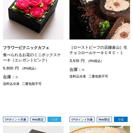
［ローストビーフの店鎌倉山］生
フラワーピクニックカフェ
チョコロールケーキＣＲＣ－１
食べられるお花のミニボックスケ
ーキ（エレガントピンク）
3,510
円
（8%税込）
5,900
円
（8%税込）
在庫：○
在庫：○
送料込冷凍
二重包装不可
送料込冷凍
二重包装不可
OPポイント対象
Web限定
冷凍
OPポイント対象
Web限定
冷蔵