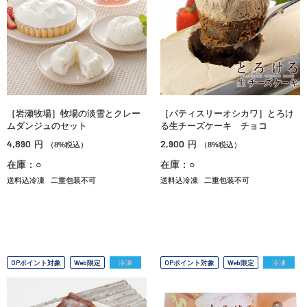
［岩瀬牧場］牧場の淡雪とクレー
［パティスリーオシカワ］とろけ
ムダンジュのセット
る生チーズケーキ チョコ
4,890
2,900
円
円
（8%税込）
（8%税込）
在庫：○
在庫：○
送料込冷凍
二重包装不可
送料込冷凍
二重包装不可
OPポイント対象
Web限定
冷凍
OPポイント対象
Web限定
冷凍