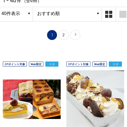
41
件 （全
件）
1
2
OPポイント対象
Web限定
冷凍
OPポイント対象
Web限定
冷凍