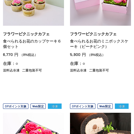
フラワーピクニックカフェ
フラワーピクニックカフェ
食べられるお花のカップケーキ６
食べられるお花のミニボックスケ
個セット
ーキ（ピーチピンク）
6,770
5,900
円
円
（8%税込）
（8%税込）
在庫：○
在庫：○
送料込冷凍
二重包装不可
送料込冷凍
二重包装不可
OPポイント対象
Web限定
冷凍
OPポイント対象
Web限定
冷凍