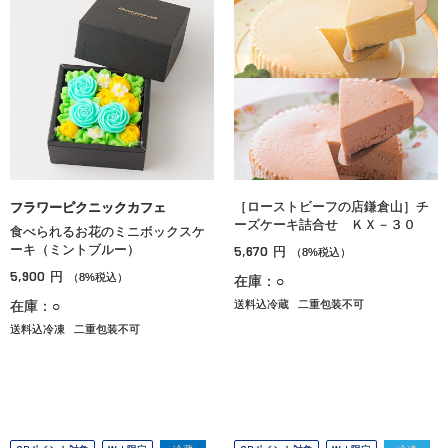
［ローストビーフの店鎌倉山］チ
フラワーピクニックカフェ
ーズケーキ詰合せ ＫＸ－３０
食べられるお花のミニボックスケ
ーキ（ミントブルー）
5,670
円
（8%税込）
5,900
円
（8%税込）
在庫：○
在庫：○
送料込冷蔵
二重包装不可
送料込冷凍
二重包装不可