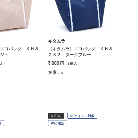
キタムラ
エコバッグ ＫＨ８
［キタムラ］エコバッグ ＫＨ８
ジュ
２３２ ダークブルー
3,000
円
込）
（税込）
在庫：○
NEW
OPポイント対象
象
Web限定