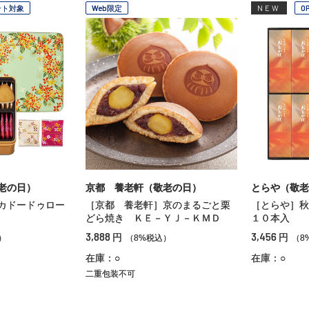
ント対象
Web限定
NEW
O
老の日）
京都 養老軒（敬老の日）
とらや（敬老
カドードゥロー
［京都 養老軒］京のまるごと栗
［とらや］秋
どら焼き ＫＥ－ＹＪ－ＫＭＤ
１０本入
3,888
3,456
円
円
）
（8%税込）
（8
在庫：○
在庫：○
二重包装不可