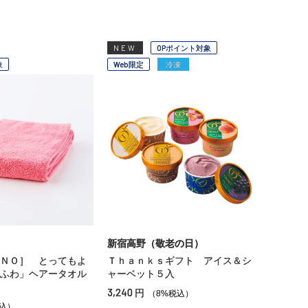
NEW
OPポイント対象
象
Web限定
冷凍
新宿高野（敬老の日）
ＮＯ］ とってもよ
Ｔｈａｎｋｓギフト アイス＆シ
ふわ」ヘアータオル
ャーベット５入
3,240
円
（8%税込）
込）