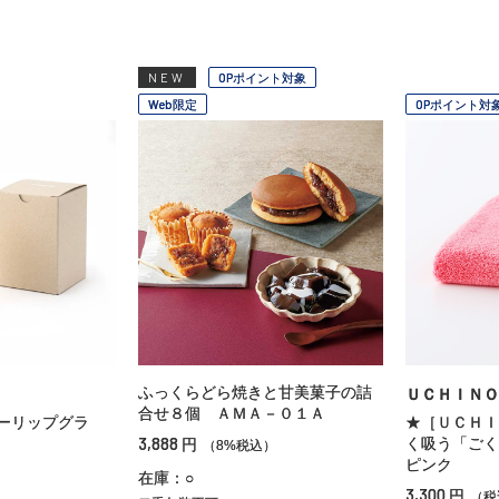
NEW
OPポイント対象
Web限定
OPポイント対
ふっくらどら焼きと甘美菓子の詰
ＵＣＨＩＮＯ
合せ８個 ＡＭＡ－０１Ａ
ーリップグラ
★［ＵＣＨＩ
3,888
く吸う「ごく
円
（8%税込）
ピンク
在庫：○
3,300
円
（税