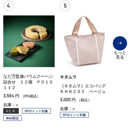
4
5
もっと
見る
なだ万監修バウムクーヘン
キタムラ
詰合せ １２個 Ｐ０１０
［キタムラ］エコバッグ
１１２
ＫＨ８２３２ ベージュ
3,564
円
（8%税込）
3,000
円
（税込）
在庫：○
在庫：○
NEW
OPポイント対象
OPポイント対象
Web限定