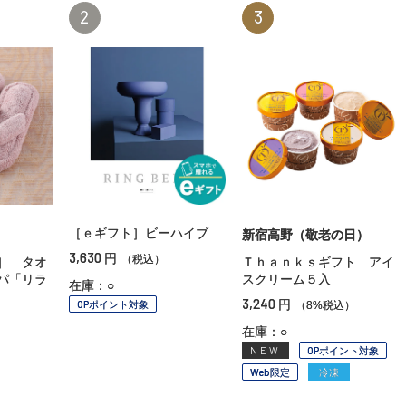
2
3
［ｅギフト］ビーハイブ
新宿高野（敬老の日）
3,630
円
（税込）
］ タオ
Ｔｈａｎｋｓギフト アイ
パ「リラ
スクリーム５入
在庫：○
3,240
円
OPポイント対象
（8%税込）
在庫：○
NEW
OPポイント対象
Web限定
冷凍