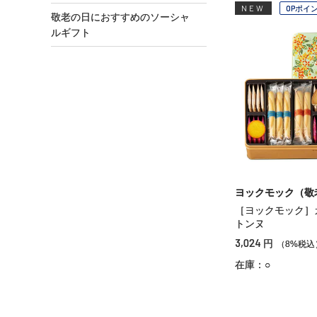
NEW
OPポイ
敬老の日におすすめのソーシャ
ルギフト
ヨックモック（敬
［ヨックモック］
トンヌ
3,024
円
（8%税込
在庫：○