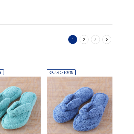
1
2
3
象
OPポイント対象