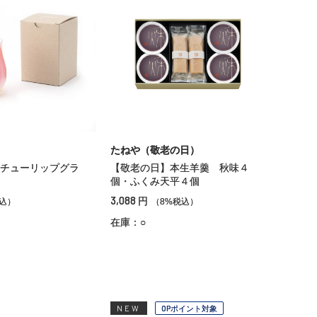
たねや（敬老の日）
チューリップグラ
【敬老の日】本生羊羹 秋味４
個・ふくみ天平４個
3,088
円
込）
（8%税込）
在庫：○
NEW
OPポイント対象