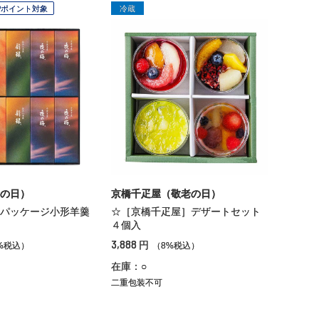
Pポイント対象
冷蔵
の日）
京橋千疋屋（敬老の日）
パッケージ小形羊羹
☆［京橋千疋屋］デザートセット
４個入
3,888
円
%税込）
（8%税込）
在庫：○
二重包装不可