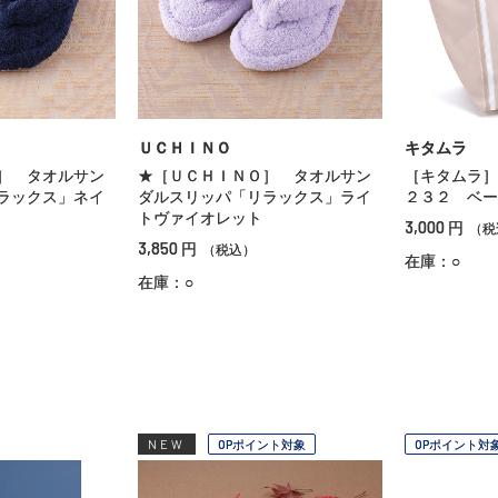
ＵＣＨＩＮＯ
キタムラ
］ タオルサン
★［ＵＣＨＩＮＯ］ タオルサン
［キタムラ］
ラックス」ネイ
ダルスリッパ「リラックス」ライ
２３２ ベー
トヴァイオレット
3,000
円
（税
3,850
円
（税込）
在庫：○
在庫：○
NEW
OPポイント対象
OPポイント対