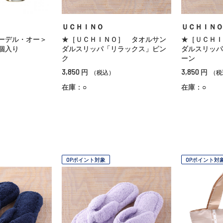
ＵＣＨＩＮＯ
ＵＣＨＩＮＯ
ーデル・オー＞
★［ＵＣＨＩＮＯ］ タオルサン
★［ＵＣＨＩ
個入り
ダルスリッパ「リラックス」ピン
ダルスリッパ
ク
ーン
3,850
3,850
円
円
（税込）
（税
在庫：○
在庫：○
OPポイント対象
OPポイント対