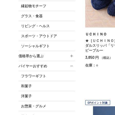
縁起物モチーフ
グラス・食器
リビング・ヘルス
ＵＣＨＩＮＯ
スポーツ・アウトドア
★［ＵＣＨＩＮＯ
ダルスリッパ「リ
ソーシャルギフト
ビーブルー
価格帯から選ぶ
3,850
円
（税込）
在庫：○
バイヤーおすすめ
フラワーギフト
和菓子
洋菓子
OPポイント対象
お惣菜・グルメ