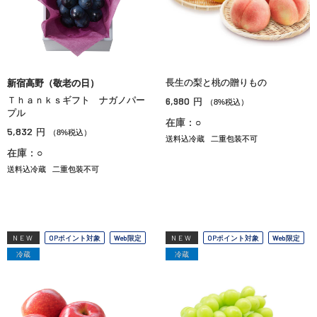
長生の梨と桃の贈りもの
新宿高野（敬老の日）
Ｔｈａｎｋｓギフト ナガノパー
6,980
円
（8%税込）
プル
在庫：○
5,832
円
（8%税込）
送料込冷蔵
二重包装不可
在庫：○
送料込冷蔵
二重包装不可
NEW
OPポイント対象
Web限定
NEW
OPポイント対象
Web限定
冷蔵
冷蔵