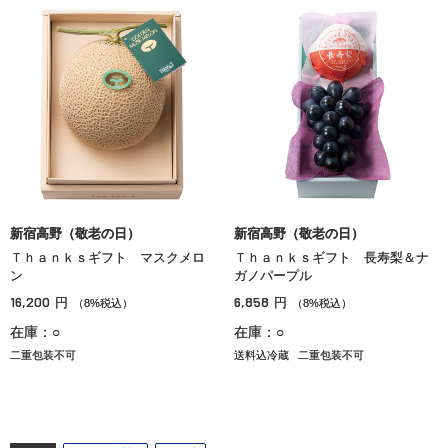
新宿高野（敬老の日）
新宿高野（敬老の日）
Ｔｈａｎｋｓギフト マスクメロ
Ｔｈａｎｋｓギフト 長寿梨＆ナ
ン
ガノパープル
16,200
6,858
円
円
（8%税込）
（8%税込）
在庫：○
在庫：○
二重包装不可
送料込冷蔵
二重包装不可