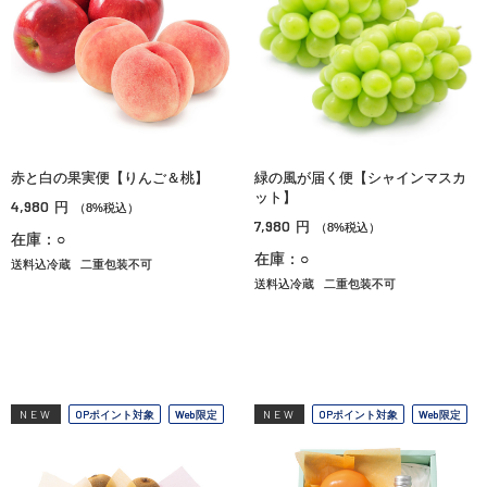
赤と白の果実便【りんご＆桃】
緑の風が届く便【シャインマスカ
ット】
4,980
円
（8%税込）
7,980
円
（8%税込）
在庫：○
在庫：○
送料込冷蔵
二重包装不可
送料込冷蔵
二重包装不可
NEW
OPポイント対象
Web限定
NEW
OPポイント対象
Web限定