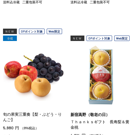
送料込冷蔵
二重包装不可
送料込冷蔵
二重包装不可
NEW
OPポイント対象
Web限定
冷蔵
NEW
OPポイント対象
Web限定
旬の果実三重奏【梨・ぶどう・り
新宿高野（敬老の日）
んご】
Ｔｈａｎｋｓギフト 長寿梨＆黄
5,980
金桃
円
（8%税込）