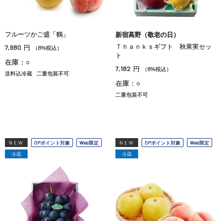
フルーツかご盛「鶴」
新宿高野（敬老の日）
7,980
Ｔｈａｎｋｓギフト 秋果実セッ
円
（8%税込）
ト
在庫：○
7,182
円
（8%税込）
送料込冷蔵
二重包装不可
在庫：○
二重包装不可
NEW
OPポイント対象
Web限定
NEW
OPポイント対象
Web限定
冷蔵
冷蔵