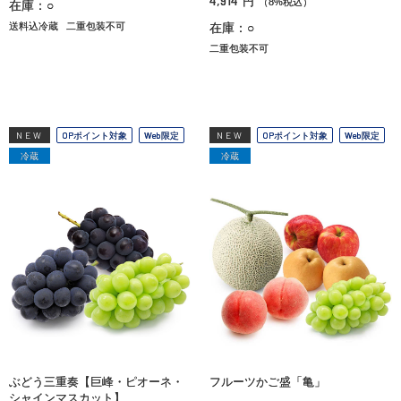
4,914
円
（8%税込）
在庫：○
送料込冷蔵
二重包装不可
在庫：○
二重包装不可
NEW
OPポイント対象
Web限定
NEW
OPポイント対象
Web限定
冷蔵
冷蔵
ぶどう三重奏【巨峰・ピオーネ・
フルーツかご盛「亀」
シャインマスカット】