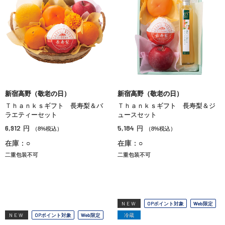
新宿高野（敬老の日）
新宿高野（敬老の日）
Ｔｈａｎｋｓギフト 長寿梨＆バ
Ｔｈａｎｋｓギフト 長寿梨＆ジ
ラエティーセット
ュースセット
6,912
5,184
円
円
（8%税込）
（8%税込）
在庫：○
在庫：○
二重包装不可
二重包装不可
NEW
OPポイント対象
Web限定
NEW
OPポイント対象
Web限定
冷蔵