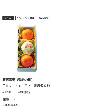
NEW
OPポイント対象
Web限定
新宿高野（敬老の日）
Ｔｈａｎｋｓギフト 慶寿梨＆柿
4,050
円
（8%税込）
在庫：○
二重包装不可