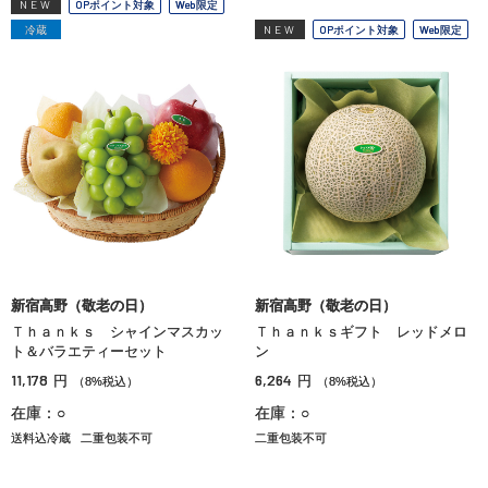
NEW
OPポイント対象
Web限定
冷蔵
NEW
OPポイント対象
Web限定
新宿高野（敬老の日）
新宿高野（敬老の日）
Ｔｈａｎｋｓ シャインマスカッ
Ｔｈａｎｋｓギフト レッドメロ
ト＆バラエティーセット
ン
11,178
6,264
円
円
（8%税込）
（8%税込）
在庫：○
在庫：○
送料込冷蔵
二重包装不可
二重包装不可