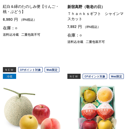
紅白＆緑のたのしみ便【りんご・
新宿高野（敬老の日）
桃・ぶどう】
Ｔｈａｎｋｓギフト シャインマ
6,980
スカット
円
（8%税込）
7,992
円
（8%税込）
在庫：○
送料込冷蔵
二重包装不可
在庫：○
送料込冷蔵
二重包装不可
NEW
OPポイント対象
Web限定
冷蔵
NEW
OPポイント対象
Web限定