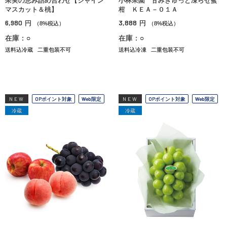
果実の恵み詰め合わせ【シャイン
小林果園 甘みぎゅっと凍らせ蜜
マスカット＆桃】
柑 ＫＥＡ－０１Ａ
6,980
3,888
円
円
（8%税込）
（8%税込）
在庫：○
在庫：○
送料込冷蔵
二重包装不可
送料込冷凍
二重包装不可
NEW
OPポイント対象
Web限定
NEW
OPポイント対象
Web限定
冷蔵
冷蔵