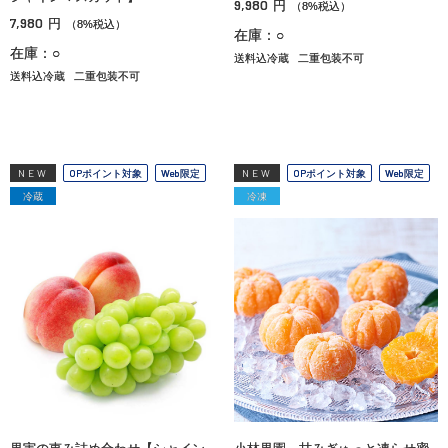
9,980
円
（8%税込）
7,980
円
（8%税込）
在庫：○
在庫：○
送料込冷蔵
二重包装不可
送料込冷蔵
二重包装不可
NEW
OPポイント対象
Web限定
NEW
OPポイント対象
Web限定
冷蔵
冷凍