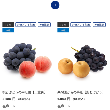
1
NEW
OPポイント対象
Web限定
NEW
OPポイント対象
Web限定
冷蔵
冷蔵
桃とぶどうの幸せ便【二重奏】
果樹園からの手紙【梨とぶどう】
4,980
6,980
円
円
（8%税込）
（8%税込）
在庫：○
在庫：○