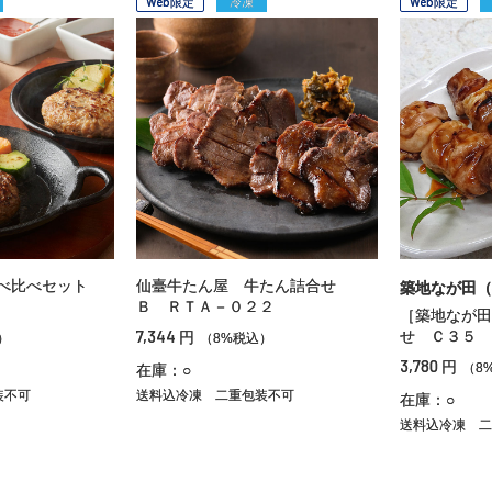
Web限定
冷凍
Web限定
べ比べセット
仙臺牛たん屋 牛たん詰合せ
築地なが田（
Ｂ ＲＴＡ－０２２
［築地なが田
7,344
せ Ｃ３５
円
）
（8%税込）
3,780
円
（8
在庫：○
装不可
送料込冷凍
二重包装不可
在庫：○
送料込冷凍
二