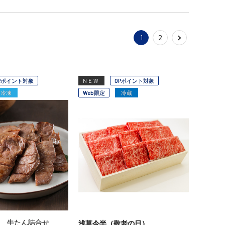
1
2
Pポイント対象
NEW
OPポイント対象
冷凍
Web限定
冷蔵
屋 牛たん詰合せ
浅草今半（敬老の日）