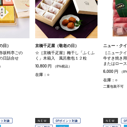
の日）
京橋千疋屋（敬老の日）
ニュー・クイ
赤坂料亭ごの
☆［京橋千疋屋］梅干し「ふくふ
［ニュークイ
日詰合せ
く」木箱入 風呂敷包１２粒
牛すき焼き用
またはロース
10,800
円
）
（8%税込）
6,000
円
（8
在庫：○
在庫：○
二重包装不可
ント対象
NEW
OPポイント対象
NEW
O