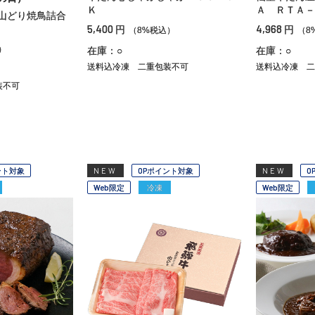
Ｋ
Ａ ＲＴＡ－
山どり焼鳥詰合
5,400
4,968
円
円
（8%税込）
（8
）
在庫：○
在庫：○
送料込冷凍
二重包装不可
送料込冷凍
二
装不可
ント対象
NEW
OPポイント対象
NEW
O
Web限定
冷凍
Web限定