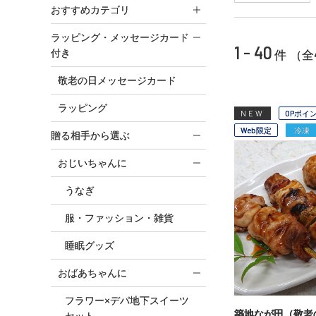
おすすめカテゴリ
ラッピング・メッセージカード
1 - 40
付き
件 （全
敬老の日メッセージカード
ラッピング
NEW
OPポイ
Web限定
冷凍
贈る相手から選ぶ
おじいちゃんに
うなぎ
服・ファッション・雑貨
睡眠グッズ
おばあちゃんに
フラワー×デパ地下スイーツ
築地なが田（敬老
セット