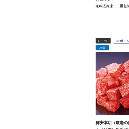
送料込冷凍
二重包
NEW
OPポイ
冷蔵
柿安本店（敬老の