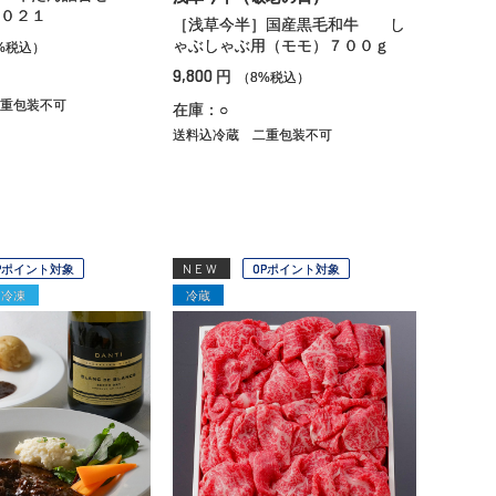
０２１
［浅草今半］国産黒毛和牛 し
ゃぶしゃぶ用（モモ）７００ｇ
%税込）
9,800
円
（8%税込）
重包装不可
在庫：○
送料込冷蔵
二重包装不可
Pポイント対象
NEW
OPポイント対象
冷凍
冷蔵