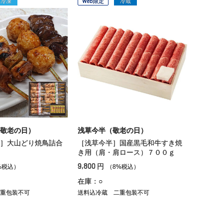
冷凍
Web限定
冷蔵
敬老の日）
浅草今半（敬老の日）
］大山どり焼鳥詰合
［浅草今半］国産黒毛和牛すき焼
き用（肩・肩ロース）７００ｇ
9,800
円
%税込）
（8%税込）
在庫：○
重包装不可
送料込冷蔵
二重包装不可