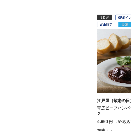
NEW
OPポイ
Web限定
冷凍
江戸屋（敬老の日
帯広ビーフハンバ
２
4,860
円
（8%税込
在庫：○