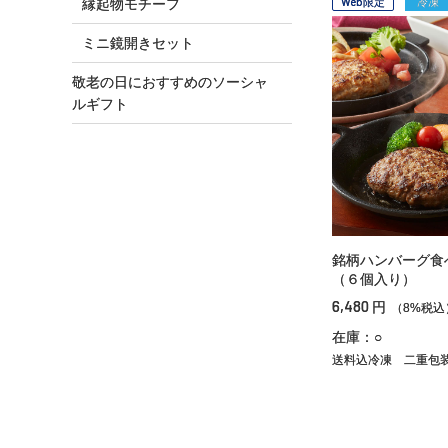
Web限定
冷凍
縁起物モチーフ
ミニ鏡開きセット
敬老の日におすすめのソーシャ
ルギフト
銘柄ハンバーグ食
（６個入り）
6,480
円
（8%税込
在庫：○
送料込冷凍
二重包