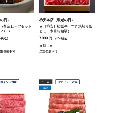
の日）
柿安本店（敬老の日）
う帯広ビーフセット
★［柿安］松阪牛 すき焼切り落
２８６
とし（木目箱包装）
7,000
円
%税込）
（8%税込）
在庫：○
重包装不可
二重包装不可
Pポイント対象
NEW
OPポイント対象
冷蔵