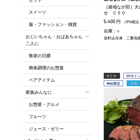
［築地なが田］大
スイーツ
せ Ｃ５０
5,400
円
（8%税込
服・ファッション・雑貨
在庫：○
おじいちゃん・おばあちゃん
送料込冷凍
二重包
二人に
敬老の日膳
簡単調理のお惣菜
NEW
OPポイ
ペアアイテム
Web限定
冷凍
家族みんなに
お惣菜・グルメ
フルーツ
ジュース・ゼリー