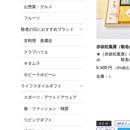
お惣菜・グルメ
フルーツ
敬老の日におすすめブランド
京料理 美濃吉
赤坂松葉屋（敬老
クラブハリエ
★［赤坂松葉屋］
み 敬老の
キタムラ
5,400
円
（8%税込
ホビーラホビーレ
在庫：○
ライフスタイルギフト
スポーツ・アウトドアウェア
服・ファッション・雑貨
リビングギフト
NEW
OPポイ