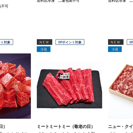
送料込冷凍
二重包装不可
送料込冷凍
二
装不可
ント対象
NEW
OPポイント対象
NEW
O
冷蔵
冷蔵
日）
ミートミートミー（敬老の日）
ニュー・クイ