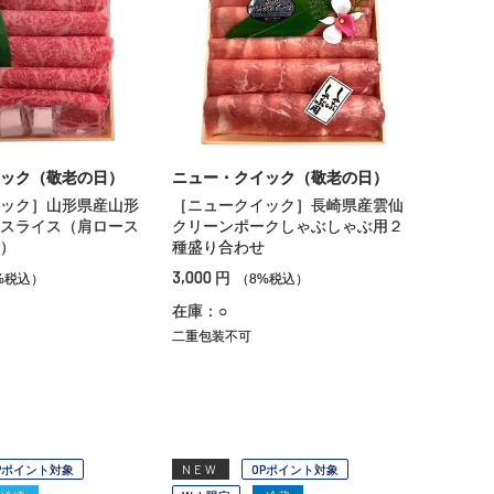
ック（敬老の日）
ニュー・クイック（敬老の日）
ック］山形県産山形
［ニュークイック］長崎県産雲仙
スライス（肩ロース
クリーンポークしゃぶしゃぶ用２
）
種盛り合わせ
3,000
円
%税込）
（8%税込）
在庫：○
二重包装不可
Pポイント対象
NEW
OPポイント対象