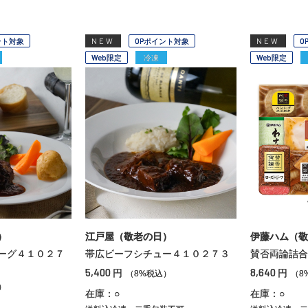
ント対象
NEW
OPポイント対象
NEW
O
Web限定
冷凍
Web限定
）
江戸屋（敬老の日）
伊藤ハム（敬
ーグ４１０２７
帯広ビーフシチュー４１０２７３
賛否両論詰合
5,400
8,640
円
円
（8%税込）
（8
）
在庫：○
在庫：○