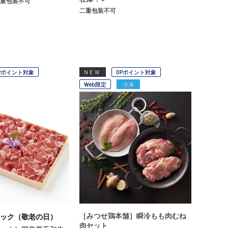
重包装不可
二重包装不可
Pポイント対象
NEW
OPポイント対象
Web限定
冷凍
［みつせ鶏本舗］瞬冷もも肉むね
ック（敬老の日）
肉セット