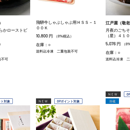
飛騨牛しゃぶしゃぶ用ＨＳＳ－１
）
江戸屋（敬老
００Ｋ
らかローストビ
月夜のごちそ
10,800
（星）４１０
円
（8%税込）
5,076
円
）
（8
在庫：○
送料込冷凍
二重包装不可
在庫：○
装不可
送料込冷凍
二
NEW
O
ント対象
NEW
OPポイント対象
冷蔵