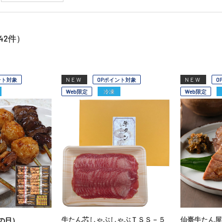
42
件）
ント対象
NEW
OPポイント対象
NEW
O
Web限定
冷凍
Web限定
牛たん芯しゃぶしゃぶＴＳＳ－５
仙臺牛たん
の日）