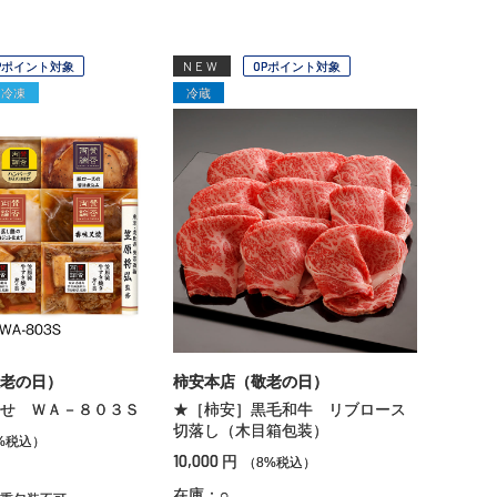
Pポイント対象
NEW
OPポイント対象
冷凍
冷蔵
老の日）
柿安本店（敬老の日）
せ ＷＡ－８０３Ｓ
★［柿安］黒毛和牛 リブロース
切落し（木目箱包装）
%税込）
10,000
円
（8%税込）
在庫：○