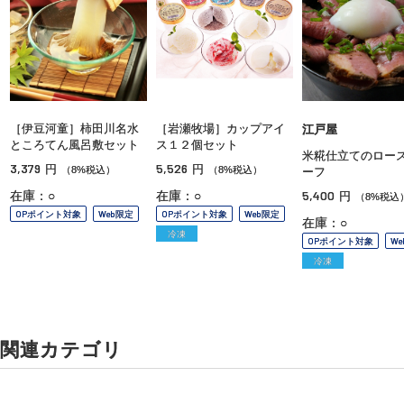
［伊豆河童］柿田川名水
［岩瀬牧場］カップアイ
江戸屋
ところてん風呂敷セット
ス１２個セット
米糀仕立てのロー
3,379
5,526
円
円
（8%税込）
（8%税込）
ーフ
5,400
在庫：○
在庫：○
円
（8%税込
OPポイント対象
Web限定
OPポイント対象
Web限定
在庫：○
冷凍
OPポイント対象
W
冷凍
関連カテゴリ
和菓子