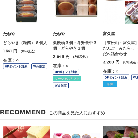
たねや
たねや
富久屋
どらやき（粒餡）６個入
栗饅頭３個・斗升最中３
［東松山・富久屋
個・どらやき３個
だんご みたらし
1,641
円
（8%税込）
だれ詰合わせ
2,548
円
（8%税込）
在庫：○
3,280
円
（8%税込
在庫：○
OPポイント対象
Web限定
在庫：○
OPポイント対象
OPポイント対象
We
ソーシャルギフト
冷凍
Web限定
RECOMMEND
この商品を見た人におすすめ