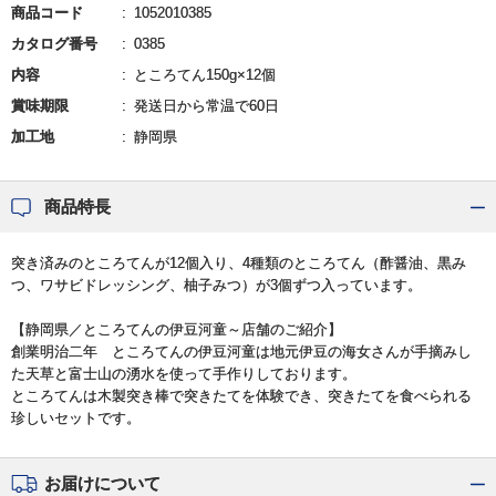
商品コード
1052010385
カタログ番号
0385
内容
ところてん150g×12個
賞味期限
発送日から常温で60日
加工地
静岡県
商品特長
突き済みのところてんが12個入り、4種類のところてん（酢醤油、黒み
つ、ワサビドレッシング、柚子みつ）が3個ずつ入っています。
【静岡県／ところてんの伊豆河童～店舗のご紹介】
創業明治二年 ところてんの伊豆河童は地元伊豆の海女さんが手摘みし
た天草と富士山の湧水を使って手作りしております。
ところてんは木製突き棒で突きたてを体験でき、突きたてを食べられる
珍しいセットです。
お届けについて