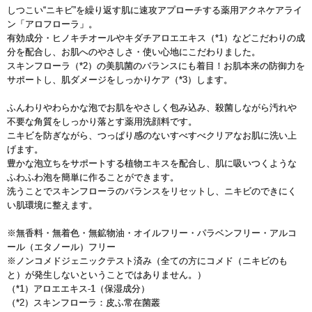
しつこい“ニキビ”を繰り返す肌に速攻アプローチする薬用アクネケアライ
ン「アロフローラ」。
有効成分・ヒノキチオールやキダチアロエエキス（*1）などこだわりの成
分を配合し、お肌へのやさしさ・使い心地にこだわりました。
スキンフローラ（*2）の美肌菌のバランスにも着目！お肌本来の防御力を
サポートし、肌ダメージをしっかりケア（*3）します。
ふんわりやわらかな泡でお肌をやさしく包み込み、殺菌しながら汚れや
不要な角質をしっかり落とす薬用洗顔料です。
ニキビを防ぎながら、つっぱり感のないすべすべクリアなお肌に洗い上
げます。
豊かな泡立ちをサポートする植物エキスを配合し、肌に吸いつくような
ふわふわ泡を簡単に作ることができます。
洗うことでスキンフローラのバランスをリセットし、ニキビのできにく
い肌環境に整えます。
※無香料・無着色・無鉱物油・オイルフリー・パラベンフリー・アルコ
ール（エタノール）フリー
※ノンコメドジェニックテスト済み（全ての方にコメド（ニキビのも
と）が発生しないということではありません。）
（*1）アロエエキス-1（保湿成分）
（*2）スキンフローラ：皮ふ常在菌叢