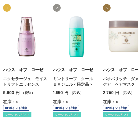
1
2
3
ハウス オブ ローゼ
ハウス オブ ローゼ
ハウス オブ ロ
エクセラージュ モイス
ミントリープ クール
バオバリッチ ダ
トリフトエッセンス
ＵＶジェル＜限定品＞
ケア ヘアマスク
8,800
1,650
2,750
円
円
円
（税込）
（税込）
（税込）
在庫：○
在庫：○
在庫：○
OPポイント対象
OPポイント対象
OPポイント対象
ソーシャルギフト
ソーシャルギフト
ソーシャルギフト